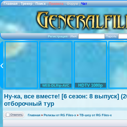
Главная
|
Трекер
|
Поиск
|
Правила
|
Форум
|
Чат
Регистрация
·
Имя:
Пароль:
HDTV 1080p
WEB-DLRip-AVC
Ну-ка, все вместе! [6 сезон: 8 выпуск] (
отборочный тур
Главная
»
Релизы от RG Files-x
»
ТВ-шоу от RG Files-x