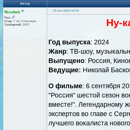
Автор
®
25-Окт-2024 16:53
Nicodem
Пол:
Ну-к
Стаж:
7 лет 8 месяцев
Сообщений:
2007
Год выпуска
: 2024
Жанр
: ТВ-шоу, музыкаль
Выпущено
: Россия, Кин
Ведущие:
Николай Баско
О фильме
: 6 сентября 2
"Россия" шестой сезон во
вместе!". Легендарному 
экспертов во главе с Сер
лучшего вокалиста новог