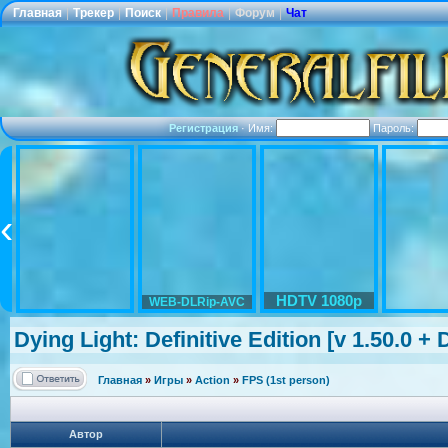
Главная
|
Трекер
|
Поиск
|
Правила
|
Форум
|
Чат
Регистрация
·
Имя:
Пароль:
HDTV 1080p
WEB-DLRip-AVC
Dying Light: Definitive Edition [v 1.50.0 
Главная
»
Игры
»
Action
»
FPS (1st person)
Автор