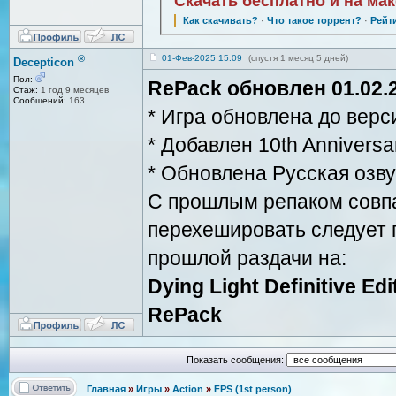
Скачать бесплатно и на ма
Как скачивать?
·
Что такое торрент?
·
Рейт
®
01-Фев-2025 15:09
(спустя 1 месяц 5 дней)
Decepticon
Пол:
RePack обновлен 01.02.2
Стаж:
1 год 9 месяцев
Сообщений:
163
* Игра обновлена до вер
* Добавлен 10th Annivers
* Обновлена Русская озву
С прошлым репаком совпа
перехешировать следует 
прошлой раздачи на:
Dying Light Definitive Edi
RePack
Показать сообщения:
Главная
»
Игры
»
Action
»
FPS (1st person)