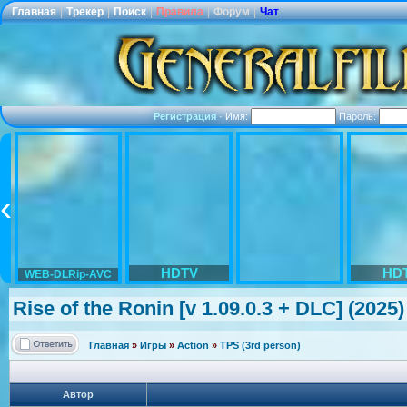
Главная
|
Трекер
|
Поиск
|
Правила
|
Форум
|
Чат
Регистрация
·
Имя:
Пароль:
HDTV
HD
WEB-DLRip-AVC
Rise of the Ronin [v 1.09.0.3 + DLC] (202
Главная
»
Игры
»
Action
»
TPS (3rd person)
Автор