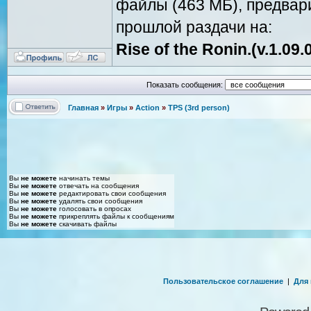
файлы (463 МБ), предвар
прошлой раздачи на:
Rise of the Ronin.(v.1.09
Показать сообщения:
Главная
»
Игры
»
Action
»
TPS (3rd person)
Вы
не можете
начинать темы
Вы
не можете
отвечать на сообщения
Вы
не можете
редактировать свои сообщения
Вы
не можете
удалять свои сообщения
Вы
не можете
голосовать в опросах
Вы
не можете
прикреплять файлы к сообщениям
Вы
не можете
скачивать файлы
Пользовательское соглашение
|
Для