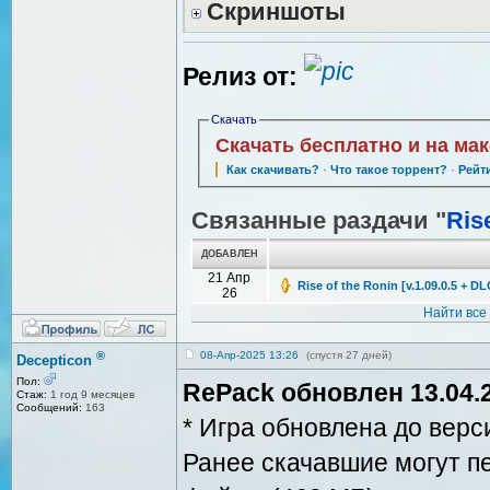
Скриншоты
Релиз от:
Скачать
Скачать бесплатно и на ма
Как скачивать?
·
Что такое торрент?
·
Рейт
Связанные раздачи "
Ris
ДОБАВЛЕН
21 Апр
Rise of the Ronin [v.1.09.0.5 + 
26
Найти все
®
08-Апр-2025 13:26
(спустя 27 дней)
Decepticon
Пол:
RePack обновлен 13.04.2
Стаж:
1 год 9 месяцев
Сообщений:
163
* Игра обновлена до вер
Ранее скачавшие могут п