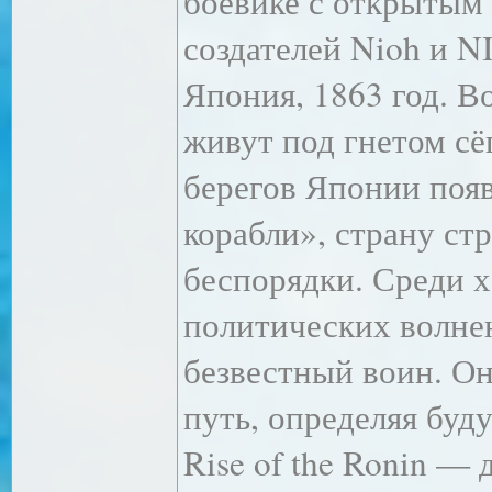
боевике с открытым
создателей Nioh и 
Япония, 1863 год. В
живут под гнетом сёг
берегов Японии поя
корабли», страну ст
беспорядки. Среди х
политических волнен
безвестный воин. О
путь, определяя буд
Rise of the Ronin — 