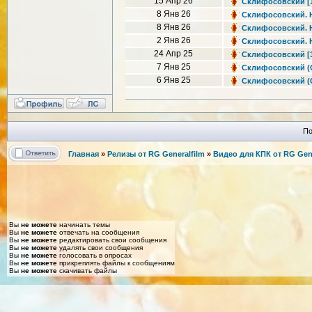
15 Апр 26
Склифосовский [13
8 Янв 26
Склифосовский. Но
8 Янв 26
Склифосовский. Но
2 Янв 26
Склифосовский. Но
24 Апр 25
Склифосовский [3 
7 Янв 25
Склифосовский (Ск
6 Янв 25
Склифосовский (Ск
По
Главная
»
Релизы от RG Generalfilm
»
Видео для КПК от RG Gene
Вы
не можете
начинать темы
Вы
не можете
отвечать на сообщения
Вы
не можете
редактировать свои сообщения
Вы
не можете
удалять свои сообщения
Вы
не можете
голосовать в опросах
Вы
не можете
прикреплять файлы к сообщениям
Вы
не можете
скачивать файлы