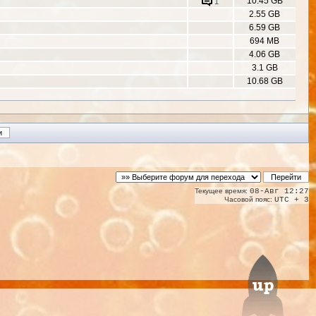
10.45 GB
1
2.55 GB
6.59 GB
694 MB
4.06 GB
3.1 GB
10.68 GB
Текущее время:
08-Авг 12:27
Часовой пояс:
UTC + 3