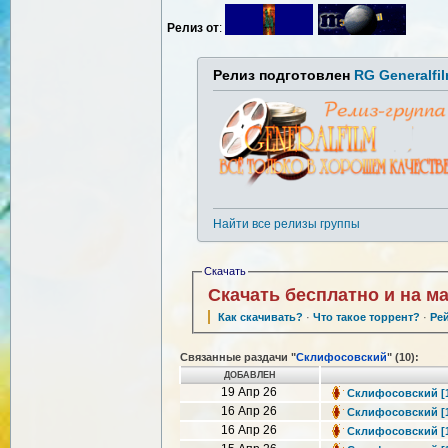
Релиз от
:
Релиз подготовлен
RG Generalfi
Найти все релизы группы
Скачать
Скачать бесплатно и на м
Как скачивать?
·
Что такое торрент?
·
Ре
Связанные раздачи "
Склифосовский
" (10):
ДОБАВЛЕН
19 Апр 26
Склифосовский [13
16 Апр 26
Склифосовский [13
16 Апр 26
Склифосовский [13