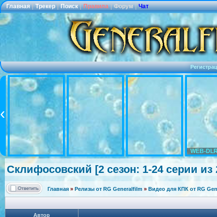
Главная
|
Трекер
|
Поиск
|
Правила
|
Форум
|
Чат
Регистра
WEB-DLR
Склифосовски
й [2 сезон: 1-24 серии из
Главная
»
Релизы от RG Generalfilm
»
Видео для КПК от RG Gene
Автор