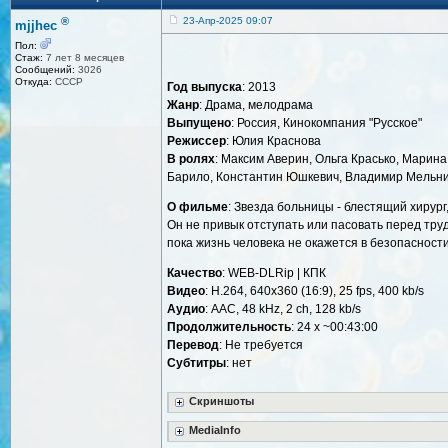
®
23-Апр-2025 09:07
mjjhec
Пол:
Стаж:
7 лет 8 месяцев
Сообщений:
3026
Откуда:
СССР
Год выпуска
: 2013
Жанр
: Драма, мелодрама
Выпущено
: Россия, Кинокомпания "Русское"
Режиссер
: Юлия Краснова
В ролях
: Максим Аверин, Ольга Красько, Марин
Барило, Константин Юшкевич, Владимир Мельник
О фильме
: Звезда больницы - блестящий хирур
Он не привык отступать или пасовать перед труд
пока жизнь человека не окажется в безопасности
Качество
: WEB-DLRip | КПК
Видео
: Н.264, 640x360 (16:9), 25 fps, 400 kb/s
Аудио
: AAC, 48 kHz, 2 ch, 128 kb/s
Продолжительность
: 24 x ~00:43:00
Перевод
: Не требуется
Cубтитры
: нет
Скриншоты
MediaInfo