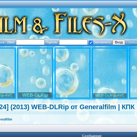
ция
·
Имя:
Пароль:
Запомнить
·
Забы
WEB-DLRip
ip-AVC
WEB-DLRip-AVC
 24] (2013) WEB-DLRip от Generalfilm | КПК
ralfilm
Сообщение