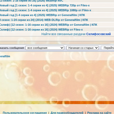
 сезон: 1-16 серии из 16] (2026) WEBRip-AVC
вый год [1 сезон: 1-4 серии из 4] (2025) WEBRip 720p от Files-x
вый год [1 сезон: 1-4 серии из 4] (2025) WEBRip 1080p от Files-x
вый год [1-4 серии из 4] (2025) WEBRip от Generalfilm | КПК
сезон: 1-24 серии из 24] (2014) WEB-DLRip от Generalfilm | КПК
лиф) [12 сезон: 1-16 серии из 16] (2024) WEBRip от Generalfilm | КПК
лиф) [12 сезон: 1-16 серии из 16] (2024) WEBRip от Files-х
Найти все связанные раздачи
Склифосовский
казать сообщения:
ralfilm
Пользовательское соглашение
|
Для правообладателей
|
Реклама на сайте