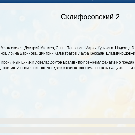
Склифосовский 2
а Могилевская, Дмитрий Миллер, Ольга Павловец, Мария Куликова, Надежда 
ов, Ирина Баринова, Дмитрий Калистратов, Лаура Кеосаян, Владимир Довжик
г, ироничный циник и ловелас доктор Брагин - по-прежнему фанатично предан 
ностями. И всем известно, что даже в самых экстремальных ситуациях он нико
.