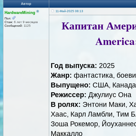
Автор
®
11-Май-2025 08:13
HardwareMining
Пол:
Капитан Амери
Стаж:
6 лет 9 месяцев
Сообщений:
1125
America
Год выпуска:
2025
Жанр:
фантастика, боеви
Выпущено:
США, Канада |
Режиссер:
Джулиус Она
В ролях:
Энтони Маки, Х
Хаас, Карл Ламбли, Тим 
Зоша Рокемор, Йоуханне
Маккалло