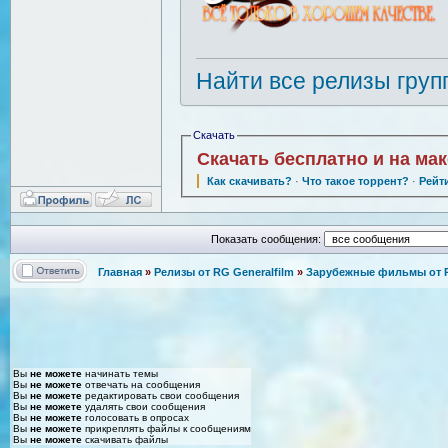
Найти все релизы груп
Скачать
Скачать бесплатно и на ма
Как скачивать?
·
Что такое торрент?
·
Рейт
Показать сообщения:
Главная
»
Релизы от RG Generalfilm
»
Зарубежные фильмы от R
Вы
не можете
начинать темы
Вы
не можете
отвечать на сообщения
Вы
не можете
редактировать свои сообщения
Вы
не можете
удалять свои сообщения
Вы
не можете
голосовать в опросах
Вы
не можете
прикреплять файлы к сообщениям
Вы
не можете
скачивать файлы