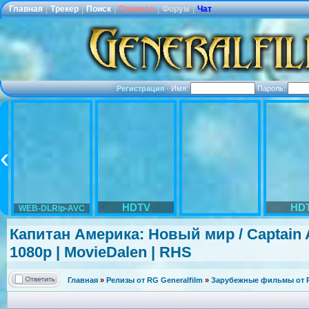
Главная
|
Трекер
|
Поиск
|
Правила
|
Форум
|
Чат
Регистрация
·
Имя:
Пароль:
HDTV
HD
WEB-DLRip-AVC
Капитан Америка: Новый мир / Captain 
1080p | MovieDalen | RHS
Главная
»
Релизы от RG Generalfilm
»
Зарубежные фильмы от R