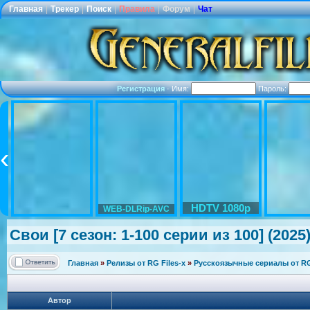
Главная
|
Трекер
|
Поиск
|
Правила
|
Форум
|
Чат
Регистрация
·
Имя:
Пароль:
HDTV 1080p
WEB-DLRip-AVC
Свои [7 сезон: 1-100 серии из 100] (2025
Главная
»
Релизы от RG Files-x
»
Русскоязычные сериалы от RG 
Автор