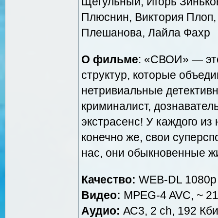
Щегульный, Игорь Зинько
Плюснин, Виктория Плоп,
Плешанова, Лайла Фахр
О фильме
: «СВОИ» — эт
структур, которые объед
нетривиальные детективн
криминалист, дознаватель
экстрасенс! У каждого из 
конечно же, свои суперсп
нас, они обыкновенные 
Качество:
WEB-DL 1080p
Видео:
MPEG-4 AVC, ~ 21
Аудио:
АС3, 2 ch, 192 Кби