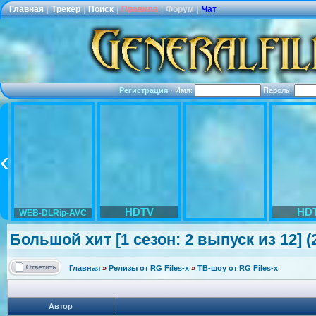
Главная
|
Трекер
|
Поиск
|
Правила
|
Форум
|
Чат
Регистрация
·
Имя:
Пароль:
HDTV
HD
WEB-DLRip-AVC
Большой хит [1 сезон: 2 выпуск из 12] (
Главная
»
Релизы от RG Files-x
»
ТВ-шоу от RG Files-x
Автор