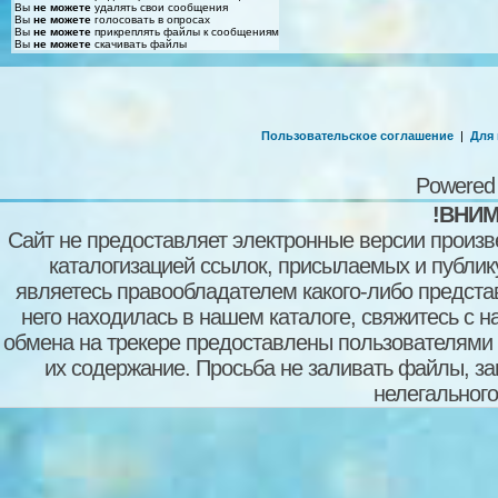
Вы
не можете
удалять свои сообщения
Вы
не можете
голосовать в опросах
Вы
не можете
прикреплять файлы к сообщениям
Вы
не можете
скачивать файлы
Пользовательское соглашение
|
Для
Powered
!ВНИМ
Сайт не предоставляет электронные версии произв
каталогизацией ссылок, присылаемых и публи
являетесь правообладателем какого-либо представ
него находилась в нашем каталоге, свяжитесь с 
обмена на трекере предоставлены пользователями с
их содержание. Просьба не заливать файлы, з
нелегального