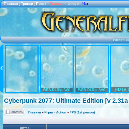
Главная
|
Трекер
|
Поиск
|
Правила
|
Форум
|
Чат
Регистра
HDTV 
WEB-DLRip-AVC
WEB-DLRip-AVC
Cyberpunk 2077: Ultimate Edition [v 2.31
Главная
»
Игры
»
Action
»
FPS (1st person)
Автор