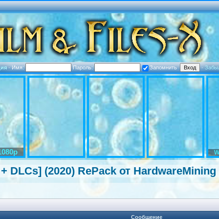
ция
·
Имя:
Пароль:
Запомнить
·
Забы
1080p
W
a + DLCs] (2020) RePack от HardwareMini
ng
Сообщение