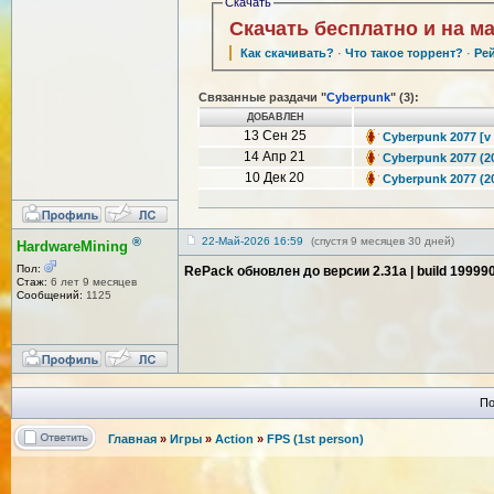
Скачать
Скачать бесплатно и на м
Как скачивать?
·
Что такое торрент?
·
Ре
Связанные раздачи "
Cyberpunk
" (3):
ДОБАВЛЕН
13 Сен 25
Cyberpunk 2077 [v 
14 Апр 21
Cyberpunk 2077 (20
10 Дек 20
Cyberpunk 2077 (2
®
22-Май-2026 16:59
(спустя 9 месяцев 30 дней)
HardwareMining
Пол:
RePack обновлен до версии 2.31a | build 19999
Стаж:
6 лет 9 месяцев
Сообщений:
1125
По
Главная
»
Игры
»
Action
»
FPS (1st person)