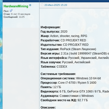
®
23-Июл-2025 15:20
HardwareMining
Пол:
Стаж:
6 лет 9 месяцев
Сообщений:
1125
Информация:
Год выпуска:
2020
Жанр:
Action, shooter, racing, RPG
Разработчик:
CD PROJEKT RED
Издательство:
CD PROJEKT RED
Тип издания:
RePack (Steam Лицензии)
Версия игры:
2.31a | build 19999047 (SteamDB) 
Язык интерфейса:
Русский, Украинский, Англий
Язык озвучки:
Русский, Английский
Таблетка:
CODEX
Системные требования:
Операционная система:
Windows 10 64-bit
Процессор:
Core i7-6700 / Ryzen 5 1600
Память:
12 ГБ
Видеокарта:
6 ГБ, GeForce GTX 1060 / 8 ГБ, Rade
Аудиокарта:
Совместимая с Windows
Свободное место на ЖД:
92.7 ГБ
Описание: