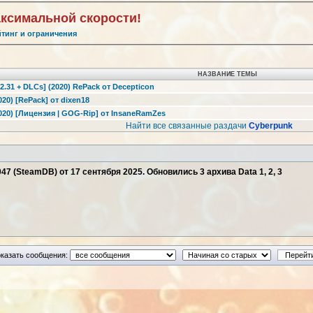
аксимальной скорости!
йтинг и ограничения
НАЗВАНИЕ ТЕМЫ
2.31 + DLCs] (2020) RePack от Decepticon
20) [RePack] от dixen18
020) [Лицензия | GOG-Rip] от InsaneRamZes
Найти все связанные раздачи
Cyberpunk
047 (SteamDB) от 17 сентября 2025. Обновились 3 архива Data 1, 2, 3
казать сообщения: