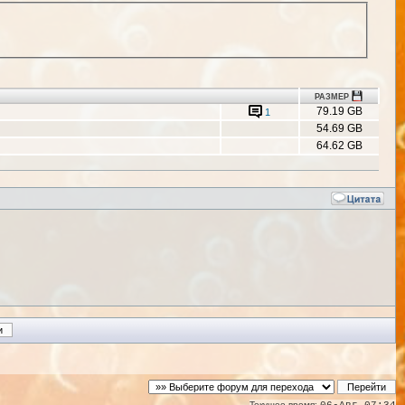
РАЗМЕР
79.19 GB
1
54.69 GB
64.62 GB
Текущее время: