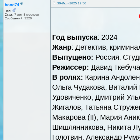
®
30-Июл-2025 19:50
bond74
Пол:
Стаж:
7 лет 8 месяцев
Сообщений:
3220
Год выпуска
: 2024
Жанр
: Детектив, кримина
Выпущено:
Россия, Студ
Режиссер:
Давид Ткебуча
В ролях:
Карина Андоленк
Ольга Чудакова, Виталий 
Удовиченко, Дмитрий Уль
Жигалов, Татьяна Струже
Макарова (II), Мария Ани
Шишлянникова, Никита Лу
Голотвин, Александр Румя