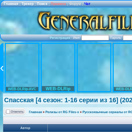
Главная
|
Трекер
|
Поиск
|
Правила
|
Форум
|
Чат
Регистрация
·
Имя:
Пароль:
WEB-DLRip
WEB-DLRip-AVC
WEB-DLR
Спасская [4 сезон: 1-16 серии из 16] (20
Главная
»
Релизы от RG Files-x
»
Русскоязычные сериалы от RG 
Автор