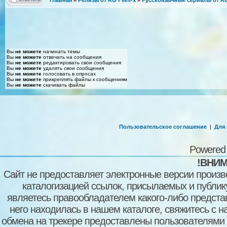
Вы
не можете
начинать темы
Вы
не можете
отвечать на сообщения
Вы
не можете
редактировать свои сообщения
Вы
не можете
удалять свои сообщения
Вы
не можете
голосовать в опросах
Вы
не можете
прикреплять файлы к сообщениям
Вы
не можете
скачивать файлы
Пользовательское соглашение
|
Для
Powered
!ВНИМ
Сайт не предоставляет электронные версии произв
каталогизацией ссылок, присылаемых и публи
являетесь правообладателем какого-либо представ
него находилась в нашем каталоге, свяжитесь с 
обмена на трекере предоставлены пользователями с