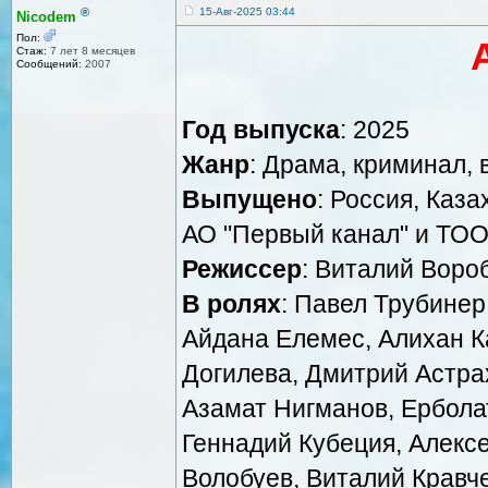
®
15-Авг-2025 03:44
Nicodem
Пол:
Стаж:
7 лет 8 месяцев
Сообщений:
2007
Год выпуска
: 2025
Жанр
: Драма, криминал,
Выпущено
: Россия, Каз
АО "Первый канал" и ТОО
Режиссер
: Виталий Воро
В ролях
: Павел Трубинер
Айдана Елемес, Алихан К
Догилева, Дмитрий Астрах
Азамат Нигманов, Ербола
Геннадий Кубеция, Алексе
Волобуев, Виталий Кравче