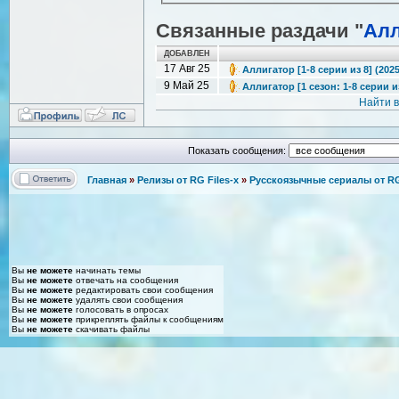
Связанные раздачи "
Алл
ДОБАВЛЕН
17 Авг 25
Аллигатор [1-8 серии из 8] (202
9 Май 25
Аллигатор [1 сезон: 1-8 серии из
Найти 
Показать сообщения:
Главная
»
Релизы от RG Files-x
»
Русскоязычные сериалы от RG 
Вы
не можете
начинать темы
Вы
не можете
отвечать на сообщения
Вы
не можете
редактировать свои сообщения
Вы
не можете
удалять свои сообщения
Вы
не можете
голосовать в опросах
Вы
не можете
прикреплять файлы к сообщениям
Вы
не можете
скачивать файлы