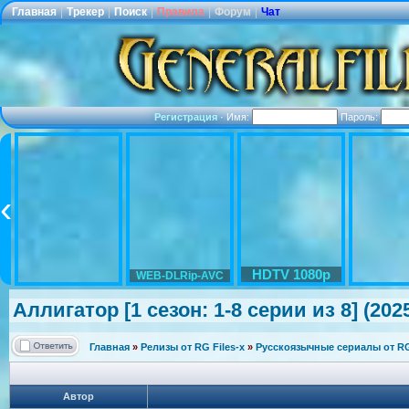
Главная
|
Трекер
|
Поиск
|
Правила
|
Форум
|
Чат
Регистрация
·
Имя:
Пароль:
HDTV 1080p
WEB-DLRip-AVC
Аллигатор [1 сезон: 1-8 серии из 8] (202
Главная
»
Релизы от RG Files-x
»
Русскоязычные сериалы от RG 
Автор