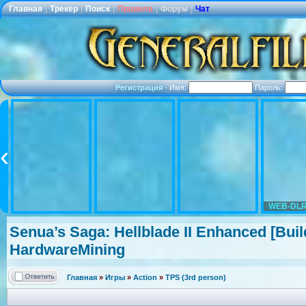
Главная
|
Трекер
|
Поиск
|
Правила
|
Форум
|
Чат
Регистрация
·
Имя:
Пароль:
WEB-DLR
Senua’s Saga: Hellblade II Enhanced [Bui
HardwareMini
ng
Главная
»
Игры
»
Action
»
TPS (3rd person)