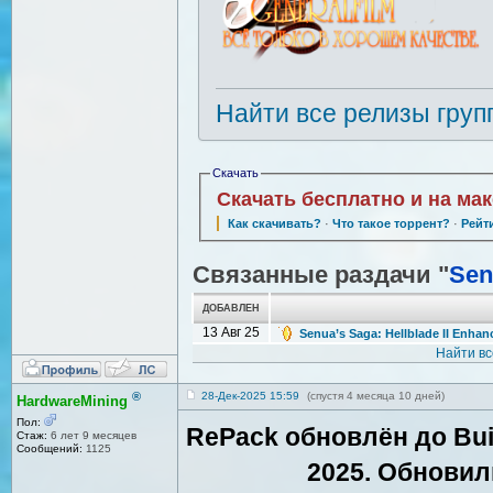
Найти все релизы груп
Скачать
Скачать бесплатно и на ма
Как скачивать?
·
Что такое торрент?
·
Рейт
Связанные раздачи "
Sen
ДОБАВЛЕН
13 Авг 25
Senua’s Saga: Hellblade II Enhan
Найти в
®
28-Дек-2025 15:59
(спустя 4 месяца 10 дней)
HardwareMining
Пол:
RePack обновлён до Buil
Стаж:
6 лет 9 месяцев
Сообщений:
1125
2025. Обновили