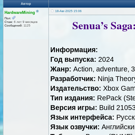
Автор
®
18-Авг-2025 15:06
HardwareMining
Пол:
Senua’s Saga
Стаж:
6 лет 9 месяцев
Сообщений:
1125
Информация:
Год выпуска:
2024
Жанр:
Action, adventure, 
Разработчик:
Ninja Theor
Издательство:
Xbox Game
Тип издания:
RePack (St
Версия игры:
Build 2105
Язык интерфейса:
Русск
Язык озвучки:
Aнглийски