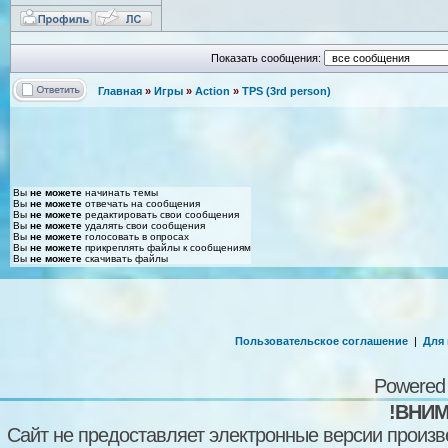
Показать сообщения:
Главная
»
Игры
»
Action
»
TPS (3rd person)
Вы
не можете
начинать темы
Вы
не можете
отвечать на сообщения
Вы
не можете
редактировать свои сообщения
Вы
не можете
удалять свои сообщения
Вы
не можете
голосовать в опросах
Вы
не можете
прикреплять файлы к сообщениям
Вы
не можете
скачивать файлы
Пользовательское соглашение
|
Для
Powered
!ВНИМ
Сайт не предоставляет электронные версии произв