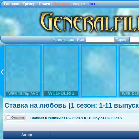
Главная
|
Трекер
|
Поиск
|
Правила
|
Форум
|
Чат
Регистрация
·
Имя:
Пароль:
WEB-DLRip
WEB-DLRip-AVC
WEB-DLR
Ставка на любовь [1 сезон: 1-11 выпуск 
Главная
»
Релизы от RG Files-x
»
ТВ-шоу от RG Files-x
Автор