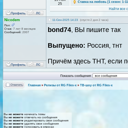
Ставка на любовь [1 сезон: 1-11
25
Найти все 
Nicodem
11-Сен-2025 14:23
(спустя 2 дня 2 часа)
Пол:
bond74
, ВЫ пишите так
Стаж:
7 лет 8 месяцев
Сообщений:
2007
Выпущено:
Россия, тнт
Причём здесь ТНТ, если 
Показать сообщения:
Главная
»
Релизы от RG Files-x
»
ТВ-шоу от RG Files-x
Вы
не можете
начинать темы
Вы
не можете
отвечать на сообщения
Вы
не можете
редактировать свои сообщения
Вы
не можете
удалять свои сообщения
Вы
не можете
голосовать в опросах