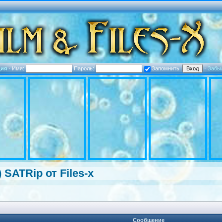
ция
·
Имя:
Пароль:
Запомнить
·
Забы
 SATRip от Files-x
Сообщение