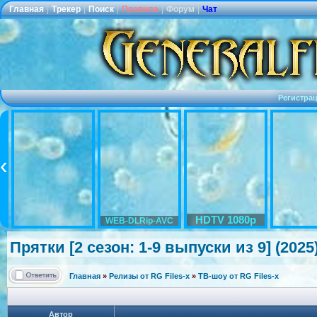
Главная
|
Трекер
|
Поиск
|
Правила
|
Форум
|
Чат
Регистра
HDTV 1080p
WEB-DLRip-AVC
Прятки [2 сезон: 1-9 выпуски из 9] (2025)
Главная
»
Релизы от RG Files-x
»
ТВ-шоу от RG Files-x
Автор