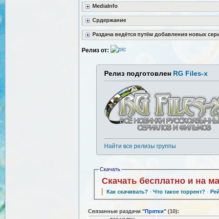
MediaInfo
Срдержание
Раздача ведётся путём добавления новых сер
Релиз от:
Релиз подготовлен
RG Files-x
Найти все релизы группы
Скачать
Скачать бесплатно и на м
Как скачивать?
·
Что такое торрент?
·
Ре
Связанные раздачи "
Прятки
" (10):