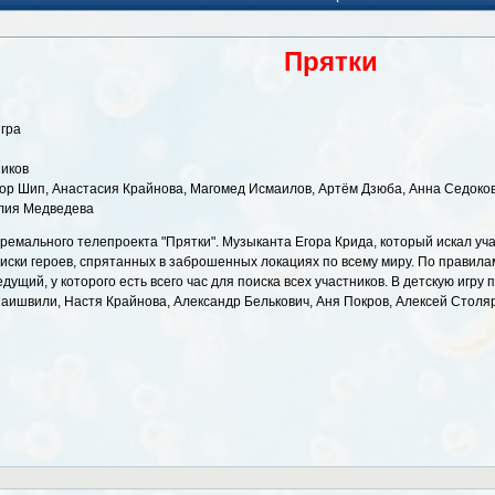
Прятки
игра
иков
ор Шип, Анастасия Крайнова, Магомед Исмаилов, Артём Дзюба, Анна Седоков
алия Медведева
стремального телепроекта "Прятки". Музыканта Егора Крида, который искал уч
иски героев, спрятанных в заброшенных локациях по всему миру. По правила
дущий, у которого есть всего час для поиска всех участников. В детскую игр
аишвили, Настя Крайнова, Александр Белькович, Аня Покров, Алексей Столяр