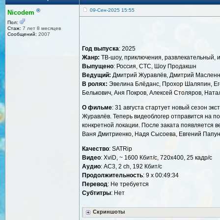
®
09-Сен-2025 15:55
Nicodem
Пол:
Стаж:
7 лет 8 месяцев
Сообщений:
2007
Год выпуска
: 2025
Жанр:
ТВ-шоу, приключения, развлекательный, 
Выпущено
: Россия, СТС, Шоу Продакшн
Ведущий:
Дмитрий Журавлёв, Дмитрий Масленн
В ролях:
Эвелина Блёданс, Прохор Шаляпин, Ег
Белькович, Аня Покров, Алексей Столяров, Нат
О фильме
: 31 августа стартует новый сезон эк
Журавлёв. Теперь видеоблогер отправится на по
конкретной локации. После заката появляется ве
Ваня Дмитриенко, Надя Сысоева, Евгений Папун
Качество
: SATRip
Видео
: XviD, ~ 1600 Кбит/с, 720x400, 25 кадр/с
Аудио
: AC3, 2 ch, 192 Кбит/с
Продолжительность
: 9 х 00:49:34
Перевод
: Не требуется
Субтитры
: Нет
Скриншоты