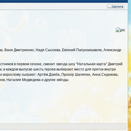
а, Ваня Дмитриенко, Надя Сысоева, Евгений Папунаишвили, Александр
астников в первом сезоне, сменит звезда шоу "Натальная карта" Дмитрий
м, в каждом выпуске шесть героев выбирают место для пряток внутри
у по-взрослому сыграют: Артём Дзюба, Прохор Шаляпин, Анна Седокова,
ов, Наталия Медведева и другие звёзды.