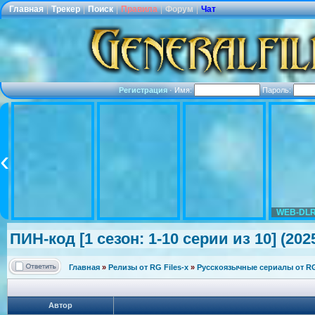
Главная
|
Трекер
|
Поиск
|
Правила
|
Форум
|
Чат
Регистрация
·
Имя:
Пароль:
WEB-DLR
ПИН-код [1 сезон: 1-10 серии из 10] (202
Главная
»
Релизы от RG Files-x
»
Русскоязычные сериалы от RG 
Автор