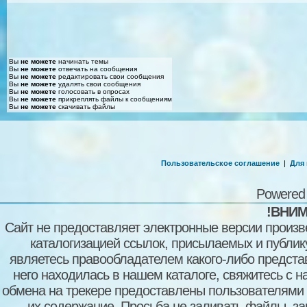
Вы
не можете
начинать темы
Вы
не можете
отвечать на сообщения
Вы
не можете
редактировать свои сообщения
Вы
не можете
удалять свои сообщения
Вы
не можете
голосовать в опросах
Вы
не можете
прикреплять файлы к сообщениям
Вы
не можете
скачивать файлы
Пользовательское соглашение
|
Для
Powered
!ВНИМ
Сайт не предоставляет электронные версии произв
каталогизацией ссылок, присылаемых и публи
являетесь правообладателем какого-либо представ
него находилась в нашем каталоге, свяжитесь с 
обмена на трекере предоставлены пользователями с
их содержание. Просьба не заливать файлы, з