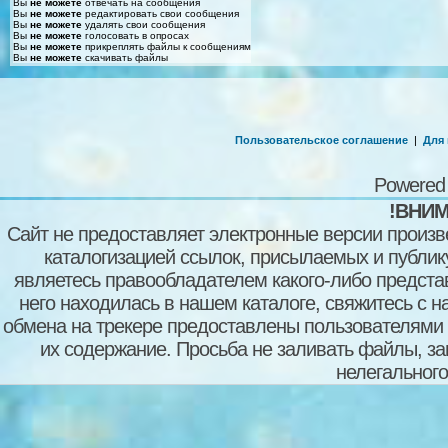
Вы
не можете
отвечать на сообщения
Вы
не можете
редактировать свои сообщения
Вы
не можете
удалять свои сообщения
Вы
не можете
голосовать в опросах
Вы
не можете
прикреплять файлы к сообщениям
Вы
не можете
скачивать файлы
Пользовательское соглашение
|
Для
Powered
!ВНИМ
Сайт не предоставляет электронные версии произв
каталогизацией ссылок, присылаемых и публи
являетесь правообладателем какого-либо представ
него находилась в нашем каталоге, свяжитесь с 
обмена на трекере предоставлены пользователями с
их содержание. Просьба не заливать файлы, з
нелегального