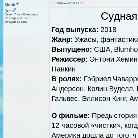
®
20-Ноя-2018 17:31
Monk
Пол:
Судная 
Стаж:
7 лет 8 месяцев
Сообщений:
14032
Откуда:
Казань
Год выпуска:
2018
Жанр:
Ужасы, фантастика
Выпущено:
США, Blumhou
Режиссер:
Энтони Хеминг
Нанкин
В ролях:
Гэбриел Чаварри
Андерсон, Колин Вуделл,
Гальвес, Эллисон Кинг, А
О фильме:
Предыстория 
12-часовой «чистки», ког
Америка дошла до того, 