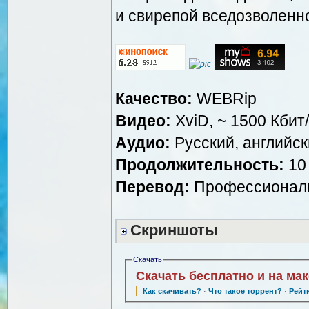
и свирепой вседозволенн
Качество:
WEBRip
Видео:
XviD, ~ 1500 Кбит
Аудио:
Русский, английски
Продолжительность:
10 
Перевод:
Профессиональн
Скриншоты
Скачать
Скачать бесплатно и на ма
Как скачивать?
·
Что такое торрент?
·
Рейт