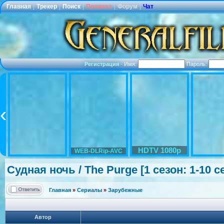
Главная
|
Трекер
|
Поиск
|
Правила
|
Форум
|
Чат
Регистрация
·
Имя:
Пароль:
HDTV 1080p
WEB-DLRip-AVC
Судная ночь / The Purge [1 сезон: 1-10 с
Главная
»
Сериалы
»
Зарубежные
Автор