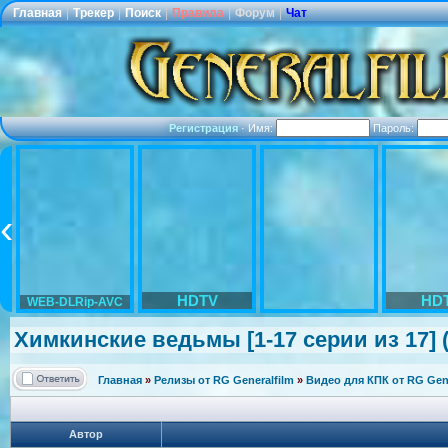
Главная
|
Трекер
|
Поиск
|
Правила
|
Форум
|
Чат
Регистрация
·
Имя:
Пароль:
HDTV
HD
WEB-DLRip-AVC
Химкинские ведьмы [1-17 серии из 17] (
Главная
»
Релизы от RG Generalfilm
»
Видео для КПК от RG Gene
Автор