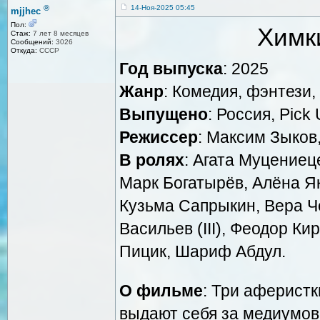
®
14-Ноя-2025 05:45
mjjhec
Пол:
Химк
Стаж:
7 лет 8 месяцев
Сообщений:
3026
Откуда:
СССР
Год выпуска
: 2025
Жанр
: Комедия, фэнтези
Выпущено
: Россия, Pick
Режиссер
: Максим Зыков
В ролях
: Агата Муцениец
Марк Богатырёв, Алёна Я
Кузьма Сапрыкин, Вера Ч
Васильев (III), Феодор К
Пицик, Шариф Абдул.
О фильме
: Три аферистк
выдают себя за медиумов,