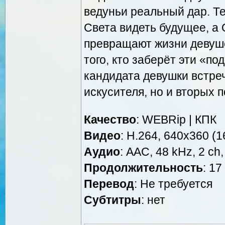
ведуньи реальный дар. Т
Света видеть будущее, а
превращают жизни девуше
того, кто заберёт эти «по
кандидата девушки встреч
искусителя, но и вторых 
Качество
: WEBRip | КПК
Видео
: Н.264, 640x360 (16
Аудио
: AAC, 48 kHz, 2 ch,
Продолжительность
: 17
Перевод
: Не требуется
Cубтитры
: нет