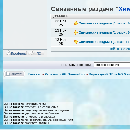
Связанные раздачи "
Хи
ДОБАВЛЕН
22 Ноя
Химкинские ведьмы [1 сезон: 1-
25
13 Ноя
Химкинские ведьмы [1 сезон: 1-1
25
13 Ноя
Химкинские ведьмы [1 сезон: 1-1
25
Найти все с
Показать сообщения:
Главная
»
Релизы от RG Generalfilm
»
Видео для КПК от RG Gene
Вы
не можете
начинать темы
Вы
не можете
отвечать на сообщения
Вы
не можете
редактировать свои сообщения
Вы
не можете
удалять свои сообщения
Вы
не можете
голосовать в опросах
Вы
не можете
прикреплять файлы к сообщениям
Вы
не можете
скачивать файлы