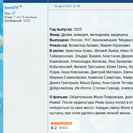
®
04-Дек-2025 11:36
bond74
Пол:
Стаж:
7 лет 8 месяцев
Сообщений:
3220
Год выпуска
: 2025
Жанр:
Драма, комедия, мелодрама, медицина
Выпущено
: Россия, ТНТ, Кинокомпания "Медиас
Режиссер
: Всеволод Аравин, Мария Агранович
В ролях
: Кристина Асмус, Матвей Лыков, Иван 
Гайворонская, Эльдар Трамов, Анастасия Дворя
Барковская, Александра Жилкова, Яна Захарова (
Кобылянский, Филипп Третьяков, Юлия Гренц, Ю
Рудик, Анна Кирсанова, Дмитрий Митюрич, Евген
Марина Семяновская, Камилла Саматова, Тимур Аб
Данил Григорьев, Маша Бриш, Анастасия Титова 
Добролюбова, Ия Исоти, Степан Середа, Алекс
О фильме
: Обаятельная Женя Покровская, докт
Ромой. После ординатуры Рома сразу попал в от
побороться за свое место. Каждую смену Женя 
пытаясь при этом уделить время личной жизни.