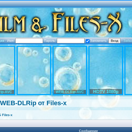
ция
·
Имя:
Пароль:
Запомнить
·
Забы
HDTV 1080p
ip-AVC
WEB-DLRip-AVC
 WEB-DLRip от Files-x
Files-x
Сообщение