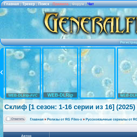
Главная
|
Трекер
|
Поиск
|
Правила
|
Форум
|
Чат
Регистра
WEB-DLRip
WEB-DLRip-AVC
WEB-DLR
Склиф [1 сезон: 1-16 серии из 16] (2025)
Главная
»
Релизы от RG Files-x
»
Русскоязычные сериалы от RG 
Автор