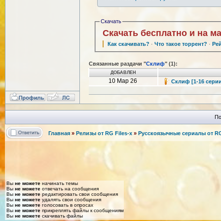
Скачать
Скачать бесплатно и на м
Как скачивать?
·
Что такое торрент?
·
Ре
Связанные раздачи "
Склиф
" (1):
ДОБАВЛЕН
10 Мар 26
Склиф [1-16 серии 
По
Главная
»
Релизы от RG Files-x
»
Русскоязычные сериалы от RG 
Вы
не можете
начинать темы
Вы
не можете
отвечать на сообщения
Вы
не можете
редактировать свои сообщения
Вы
не можете
удалять свои сообщения
Вы
не можете
голосовать в опросах
Вы
не можете
прикреплять файлы к сообщениям
Вы
не можете
скачивать файлы