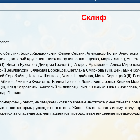
Склиф
лово"
Охлобыстин, Борис Хвошнянский, Семён Серзин, Александр Тютин, Анастасия
нская, Валерий Крупенин, Николай Лунин, Анна Ещенко, Мария Ланец, Анаст
II), Никита Бухвалов, Дмитрий Грачёв (II), Андрей Артамонов, Алиса Миронов
рий Землянухин, Вячеслав Воронцов, Светлана Смирнова (VII), Вениамин Кол
ий Серобабин, Наталья Шевцова, Алина Недобитко, Миша Бернацкий (II), Гле
итов, Дмитрий Кулаченко, Вадим Гусев (II), Денис Бондаренко, Кирилл Морозо
(II), Влад Островский, Анатолий Филиппов, Ольга Савченко, Нина Кириллова,
андр Горелов
ор-перфекционист, не замужем - хотя со времен института у нее тянется рома
деление, которым руководит его отец, а Жене - более талантливому врачу - 
борется за спасение жизней пациентов, преодолевая гендерные предрассудки