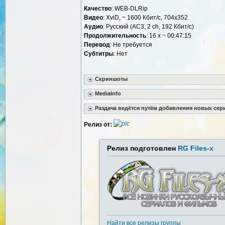
Качество
: WEB-DLRip
Видео
: XviD, ~ 1600 Кбит/с, 704x352
Аудио
: Русский (AC3, 2 ch, 192 Кбит/с)
Продолжительность
: 16 x ~ 00:47:15
Перевод
: Не требуется
Субтитры
: Нет
Скриншоты
MediaInfo
Раздача ведётся путём добавления новых сер
Релиз от:
Релиз подготовлен
RG Files-x
Найти все релизы группы