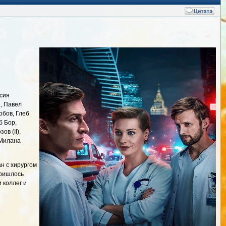
асия
а, Павел
обов, Глеб
б Бор,
в (II),
 Милана
н с хирургом
пришлось
 коллег и