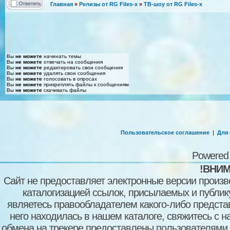
Главная
»
Релизы от RG Files-x
»
ТВ-шоу от RG Files-x
Вы
не можете
начинать темы
Вы
не можете
отвечать на сообщения
Вы
не можете
редактировать свои сообщения
Вы
не можете
удалять свои сообщения
Вы
не можете
голосовать в опросах
Вы
не можете
прикреплять файлы к сообщениям
Вы
не можете
скачивать файлы
Пользовательское соглашение
|
Для
Powered
!ВНИМ
Сайт не предоставляет электронные версии произв
каталогизацией ссылок, присылаемых и публи
являетесь правообладателем какого-либо представ
него находилась в нашем каталоге, свяжитесь с 
обмена на трекере предоставлены пользователями с