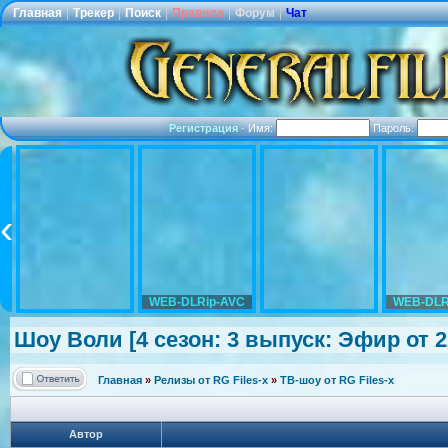
Главная
|
Трекер
|
Поиск
|
Правила
|
Форум
|
Чат
Регистрация
·
Имя:
Пароль:
WEB-DLRip-AVC
WEB-DLR
Шоу Воли [4 сезон: 3 выпуск: Эфир от 22
Главная
»
Релизы от RG Files-x
»
ТВ-шоу от RG Files-x
Автор