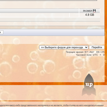
РАЗМЕР
4.8 GB
Текущее время:
07-Авг 06:25
Часовой пояс:
UTC + 3
дателем какого-либо представленного материала и не желаете, чтобы ссылка на него находилась в нашем