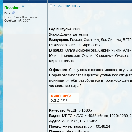
®
16-Апр-2026 00:27
Nicodem
Пол:
Стаж:
7 лет 8 месяцев
Сообщений:
2007
Год выпуска
: 2026
Жанр
: Драма, детектив
Выпущено:
Россия, Смотрим, Док-Синема, ВГТР
Режиссер:
Оксана Барковская
В ролях:
Ольга Ломоносова, Сергей Чикин, Алён
Юлия Шпилевская, Оливия Харланчук-Южакова, М
Кирилл Никитин
О фильме
: Сразу после сеанса гипноза по уни
София оказывается в центре уголовного следств
понимает: чтобы разобраться в происходящем и 
человека монстра?
Качество
: WEBRip 1080p
Видео
: MPEG-4 AVC, ~ 4982 Кбит/с, 1920x1080, 2
Аудио
: AC3, 2 ch, 192 Кбит/с
Продолжительность
: 8 x ~ 00:48:24
Перевод
: Не требуется