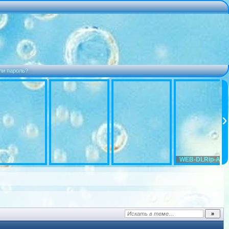
ли пароль?
WEB-DLRip-AVC