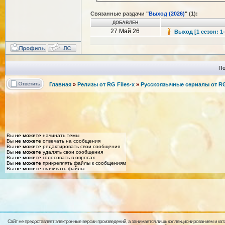
Связанные раздачи "
Выход (2026)
" (1):
ДОБАВЛЕН
27 Май 26
Выход [1 сезон: 1-
По
Главная
»
Релизы от RG Files-x
»
Русскоязычные сериалы от RG 
Вы
не можете
начинать темы
Вы
не можете
отвечать на сообщения
Вы
не можете
редактировать свои сообщения
Вы
не можете
удалять свои сообщения
Вы
не можете
голосовать в опросах
Вы
не можете
прикреплять файлы к сообщениям
Вы
не можете
скачивать файлы
Сайт не предоставляет электронные версии произведений, а занимается лишь коллекционированием и кат