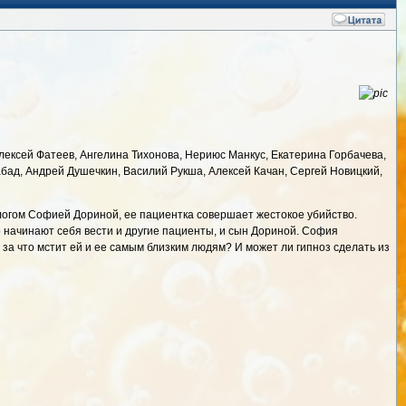
лексей Фатеев, Ангелина Тихонова, Нериюс Манкус, Екатерина Горбачева,
ад, Андрей Душечкин, Василий Рукша, Алексей Качан, Сергей Новицкий,
логом Софией Дориной, ее пациентка совершает жестокое убийство.
 начинают себя вести и другие пациенты, и сын Дориной. София
за что мстит ей и ее самым близким людям? И может ли гипноз сделать из