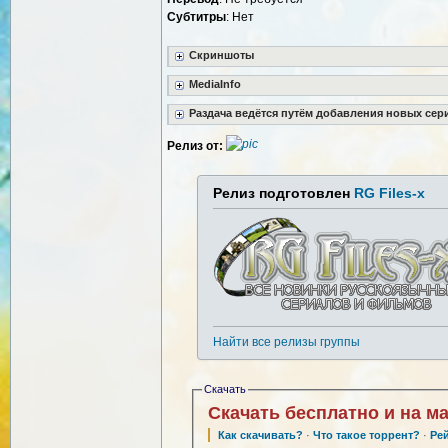
Субтитры
: Нет
Скриншоты
MediaInfo
Раздача ведётся путём добавления новых сер
Релиз от:
Релиз подготовлен
RG Files-x
Найти все релизы группы
Скачать
Скачать бесплатно и на м
Как скачивать?
·
Что такое торрент?
·
Ре