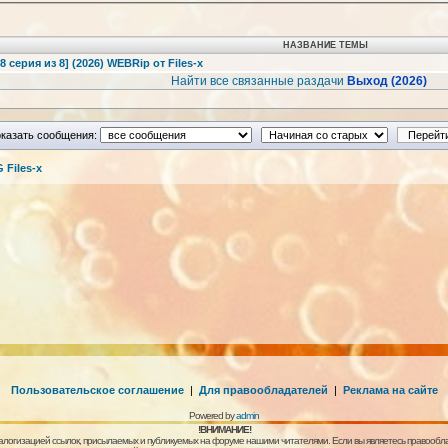
НАЗВАНИЕ ТЕМЫ
8 серия из 8] (2026) WEBRip от Files-x
Найти все связанные раздачи
Выход (2026)
казать сообщения:
Files-x
Пользовательское соглашение
|
Для правообладателей
|
Реклама на сайте
Powered by
admin
!ВНИМАНИЕ!
алогизацией ссылок, присылаемых и публикуемых на форуме нашими читателями. Если вы являетесь правообла