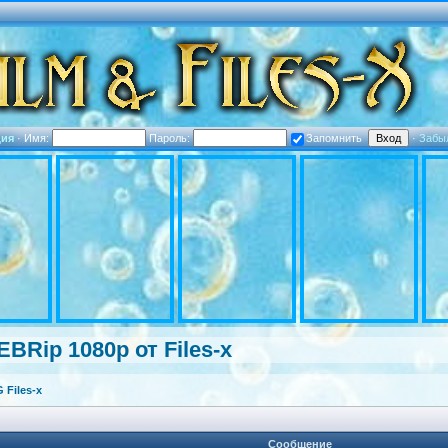
ция
·
Имя:
Пароль:
Запомнить
·
Забы
EBRip 1080p от Files-x
Files-x
Сообщение