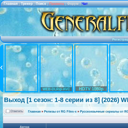
Главная
|
Трекер
|
Поиск
|
Правила
|
Форум
|
Чат
Регистра
HDTV 1080p
WEB-DLRip-AVC
Выход [1 сезон: 1-8 серии из 8] (2026) W
Главная
»
Релизы от RG Files-x
»
Русскоязычные сериалы от RG 
Автор