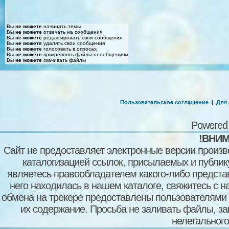
Вы
не можете
начинать темы
Вы
не можете
отвечать на сообщения
Вы
не можете
редактировать свои сообщения
Вы
не можете
удалять свои сообщения
Вы
не можете
голосовать в опросах
Вы
не можете
прикреплять файлы к сообщениям
Вы
не можете
скачивать файлы
Пользовательское соглашение
|
Для
Powered
!ВНИМ
Сайт не предоставляет электронные версии произв
каталогизацией ссылок, присылаемых и публи
являетесь правообладателем какого-либо представ
него находилась в нашем каталоге, свяжитесь с 
обмена на трекере предоставлены пользователями с
их содержание. Просьба не заливать файлы, з
нелегального