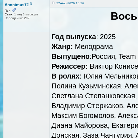
®
22-Апр-2026 15:26
Anonimus72
Пол:
Вось
Стаж:
1 год 6 месяцев
Сообщений:
282
Год выпуска
: 2025
Жанр:
Мелодрама
Выпущено
:Россия, Team 
Режиссер:
Виктор Конис
В ролях:
Юлия Мельников
Полина Кузьминская, Але
Светлана Степанковская,
Владимир Стержаков, Але
Максим Богомолов, Алекс
Диана Майорова, Екатери
Донская, Заза Чантурия, 