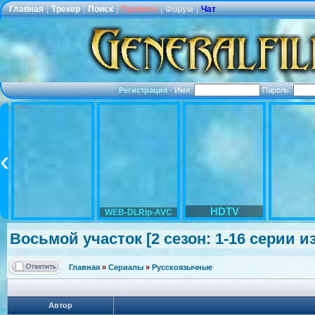
Главная
|
Трекер
|
Поиск
|
Правила
|
Форум
|
Чат
Регистрация
·
Имя:
Пароль:
HDTV
WEB-DLRip-AVC
Восьмой участок [2 сезон: 1-16 серии и
Главная
»
Сериалы
»
Русскоязычные
Автор