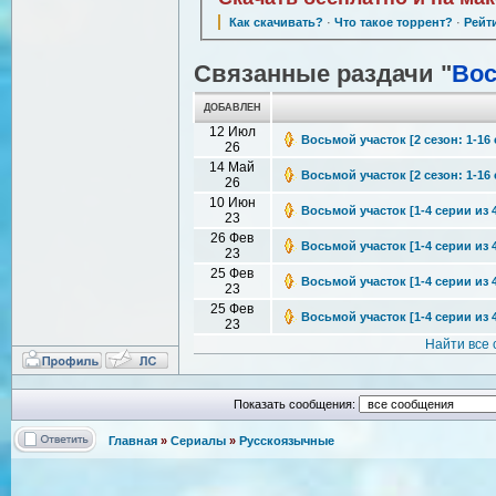
Как скачивать?
·
Что такое торрент?
·
Рейт
Связанные раздачи "
Вос
ДОБАВЛЕН
12 Июл
Восьмой участок [2 сезон: 1-16 
26
14 Май
Восьмой участок [2 сезон: 1-16 
26
10 Июн
Восьмой участок [1-4 серии из 4
23
26 Фев
Восьмой участок [1-4 серии из 4
23
25 Фев
Восьмой участок [1-4 серии из 4
23
25 Фев
Восьмой участок [1-4 серии из 4
23
Найти все
Показать сообщения:
Главная
»
Сериалы
»
Русскоязычные