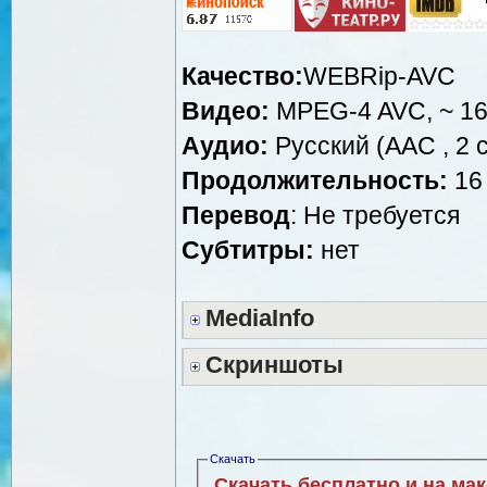
Качество:
WEBRip-AVC
Видео:
MPEG-4 AVC, ~ 16
Аудио:
Русский (AAC , 2 c
Продолжительность:
16 
Перевод
: Не требуется
Субтитры:
нет
MediaInfo
Скриншоты
Скачать
Скачать бесплатно и на ма