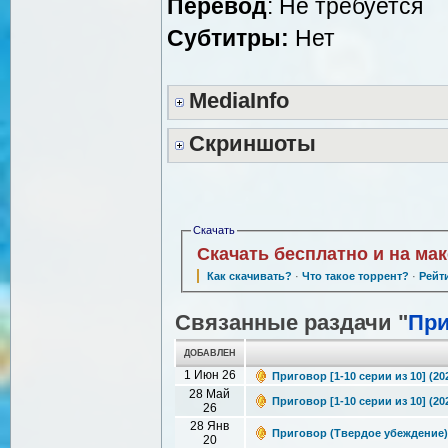
Перевод
: Не требуется
Субтитры:
Нет
MediaInfo
Скриншоты
Скачать
Скачать бесплатно и на ма
Как скачивать?
·
Что такое торрент?
·
Рейт
Связанные раздачи "
При
ДОБАВЛЕН
1 Июн 26
Приговор [1-10 серии из 10] (20
28 Май
Приговор [1-10 серии из 10] (20
26
28 Янв
Приговор (Твердое убеждение) / 
20