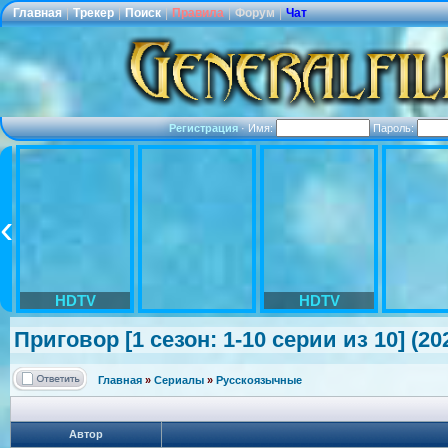
Главная
|
Трекер
|
Поиск
|
Правила
|
Форум
|
Чат
Регистрация
·
Имя:
Пароль:
HDTV
HDTV
Приговор [1 сезон: 1-10 серии из 10] (
Главная
»
Сериалы
»
Русскоязычные
Автор