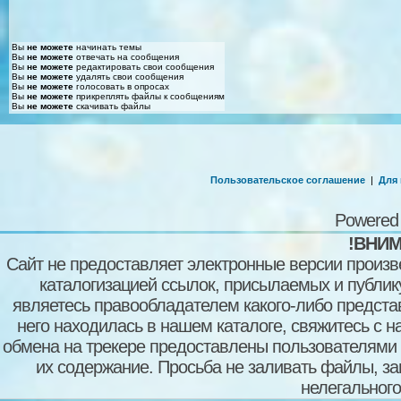
Вы
не можете
начинать темы
Вы
не можете
отвечать на сообщения
Вы
не можете
редактировать свои сообщения
Вы
не можете
удалять свои сообщения
Вы
не можете
голосовать в опросах
Вы
не можете
прикреплять файлы к сообщениям
Вы
не можете
скачивать файлы
Пользовательское соглашение
|
Для
Powered
!ВНИМ
Сайт не предоставляет электронные версии произв
каталогизацией ссылок, присылаемых и публи
являетесь правообладателем какого-либо представ
него находилась в нашем каталоге, свяжитесь с 
обмена на трекере предоставлены пользователями с
их содержание. Просьба не заливать файлы, з
нелегального