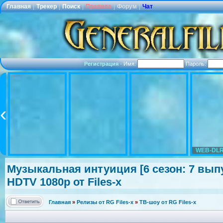
Главная
|
Трекер
|
Поиск
|
Правила
|
Форум
|
Чат
Регистрация
·
Имя:
Пароль:
WEB-DLR
Музыкальная интуиция [6 сезон: 7 выпус
HDTV 1080р от Files-x
Главная
»
Релизы от RG Files-x
»
ТВ-шоу от RG Files-x