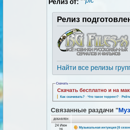
Релиз от:
Релиз подготовле
Найти все релизы груп
Скачать
Скачать бесплатно и на ма
Как скачивать?
·
Что такое торрент?
·
Рейт
Связанные раздачи "
Муз
ДОБАВЛЕН
24 Июн
Музыкальная интуиция [6 сезон: 
26