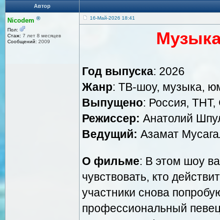
Автор
®
16-Май-2026 18:41
Nicodem
Пол:
Музыка
Стаж:
7 лет 8 месяцев
Сообщений:
2009
Год выпуска
: 2026
Жанр
: ТВ-шоу, музыка, ю
Выпущено
: Россия, ТНТ,
Режиссер:
Анатолий Шпу
Ведущий:
Азамат Мусага
О фильме
: В этом шоу в
чувствовать, кто действи
участники снова попробую
профессиональный певец 