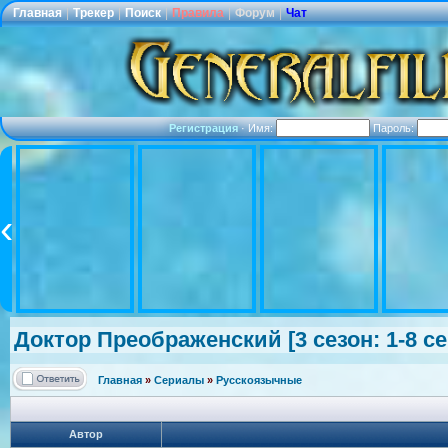
Главная
|
Трекер
|
Поиск
|
Правила
|
Форум
|
Чат
Регистрация
·
Имя:
Пароль:
Доктор Преображенск
ий [3 сезон: 1-8 
Главная
»
Сериалы
»
Русскоязычные
Автор