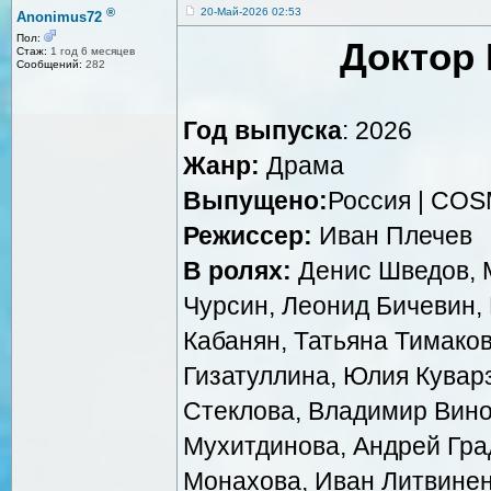
®
20-Май-2026 02:53
Anonimus72
Пол:
Доктор
Стаж:
1 год 6 месяцев
Сообщений:
282
Год выпуска
: 2026
Жанр:
Драма
Выпущено:
Россия | COS
Режиссер:
Иван Плечев
В ролях:
Денис Шведов, 
Чурсин, Леонид Бичевин,
Кабанян, Татьяна Тимако
Гизатуллина, Юлия Кувар
Стеклова, Владимир Вино
Мухитдинова, Андрей Град
Монахова, Иван Литвинен