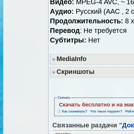
Видео:
MPEG-4 AVC, ~ 16
Аудио:
Русский (AAC , 2 c
Продолжительность:
8 x
Перевод
: Не требуется
Субтитры:
Нет
MediaInfo
Скриншоты
Скачать
Скачать бесплатно и на ма
Как скачивать?
·
Что такое торрент?
·
Рейт
Связанные раздачи "
Док