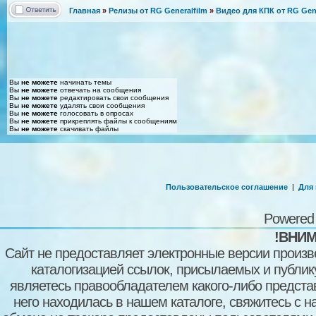
Главная
»
Релизы от RG Generalfilm
»
Видео для КПК от RG Gene
Вы
не можете
начинать темы
Вы
не можете
отвечать на сообщения
Вы
не можете
редактировать свои сообщения
Вы
не можете
удалять свои сообщения
Вы
не можете
голосовать в опросах
Вы
не можете
прикреплять файлы к сообщениям
Вы
не можете
скачивать файлы
Пользовательское соглашение
|
Для
Powered
!ВНИМ
Сайт не предоставляет электронные версии произв
каталогизацией ссылок, присылаемых и публи
являетесь правообладателем какого-либо представ
него находилась в нашем каталоге, свяжитесь с 