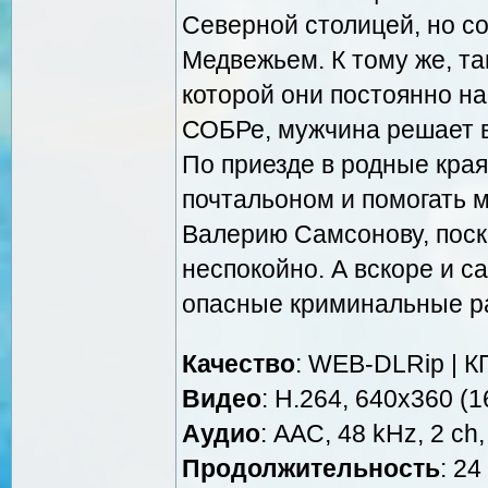
Северной столицей, но со
Медвежьем. К тому же, та
которой они постоянно на
СОБРе, мужчина решает в
По приезде в родные кра
почтальоном и помогать 
Валерию Самсонову, поск
неспокойно. А вскоре и с
опасные криминальные р
Качество
: WEB-DLRip | К
Видео
: H.264, 640x360 (16
Аудио
: AAC, 48 kHz, 2 ch,
Продолжительность
: 24