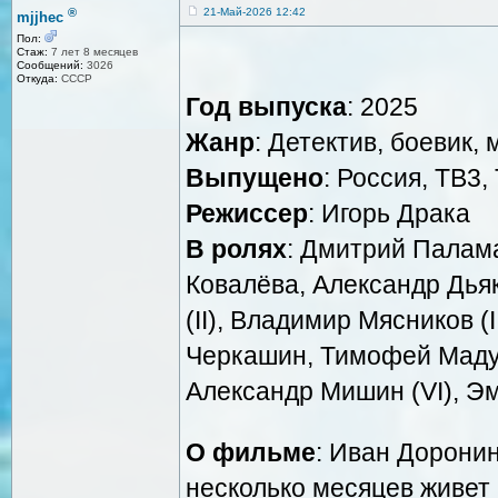
®
21-Май-2026 12:42
mjjhec
Пол:
Стаж:
7 лет 8 месяцев
Сообщений:
3026
Откуда:
СССР
Год выпуска
: 2025
Жанр
: Детектив, боевик,
Выпущено
: Россия, ТВ3
Режиссер
: Игорь Драка
В ролях
: Дмитрий Палам
Ковалёва, Александр Дья
(II), Владимир Мясников (
Черкашин, Тимофей Маду
Александр Мишин (VI), Э
О фильме
: Иван Дорони
несколько месяцев живет