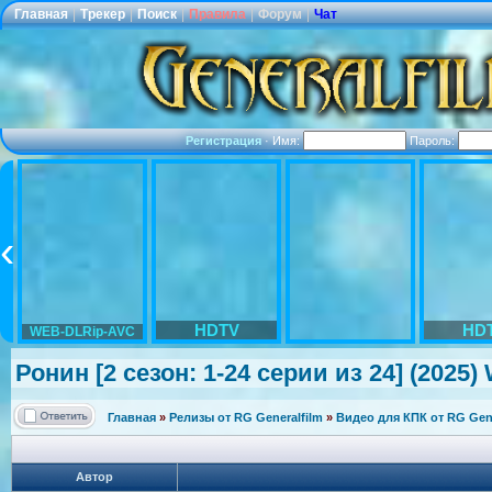
Главная
|
Трекер
|
Поиск
|
Правила
|
Форум
|
Чат
Регистрация
·
Имя:
Пароль:
HDTV
HD
WEB-DLRip-AVC
Ронин [2 сезон: 1-24 серии из 24] (2025)
Главная
»
Релизы от RG Generalfilm
»
Видео для КПК от RG Gene
Автор