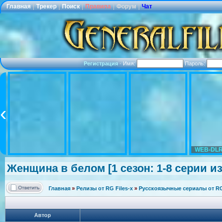
Главная
|
Трекер
|
Поиск
|
Правила
|
Форум
|
Чат
Регистрация
·
Имя:
Пароль:
WEB-DLR
Женщина в белом [1 сезон: 1-8 серии из 
Главная
»
Релизы от RG Files-x
»
Русскоязычные сериалы от RG 
Автор