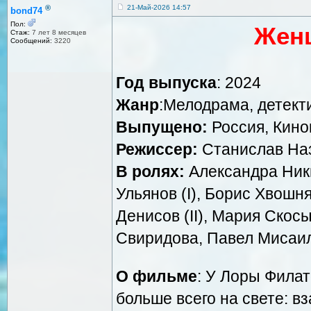
®
21-Май-2026 14:57
bond74
Пол:
Жен
Стаж:
7 лет 8 месяцев
Сообщений:
3220
Год выпуска
: 2024
Жанр
:Мелодрама, детект
Выпущено:
Россия, Кино
Режиссер:
Станислав На
В ролях:
Александра Ник
Ульянов (I), Борис Хвошн
Денисов (II), Мария Скос
Свиридова, Павел Мисаи
О фильме
: У Лоры Филат
больше всего на свете: в