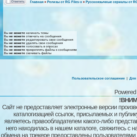
Главная
»
Релизы от RG Files-x
»
Русскоязычные сериалы от RG 
Вы
не можете
начинать темы
Вы
не можете
отвечать на сообщения
Вы
не можете
редактировать свои сообщения
Вы
не можете
удалять свои сообщения
Вы
не можете
голосовать в опросах
Вы
не можете
прикреплять файлы к сообщениям
Вы
не можете
скачивать файлы
Пользовательское соглашение
|
Для
Powered
!ВНИМ
Сайт не предоставляет электронные версии произв
каталогизацией ссылок, присылаемых и публи
являетесь правообладателем какого-либо представ
него находилась в нашем каталоге, свяжитесь с 
обмена на трекере предоставлены пользователями с