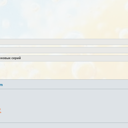
 новых серий
lm