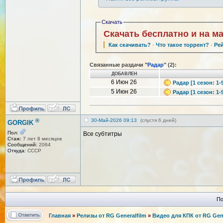
Скачать
Скачать бесплатно и на м
Как скачивать?
·
Что такое торрент?
·
Ре
Связанные раздачи "
Радар
" (2):
ДОБАВЛЕН
6 Июн 26
Радар [1 сезон: 1-
5 Июн 26
Радар [1 сезон: 1-
®
30-Май-2026 09:13
(спустя 6 дней)
GORGIK
Пол:
Все субтитры
Стаж:
7 лет 8 месяцев
Сообщений:
2064
Откуда:
СССР
По
Главная
»
Релизы от RG Generalfilm
»
Видео для КПК от RG Gene