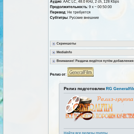
Аудио
: AAC LC, 48.0 KHz, 2 ch, 128 Kbps
Продолжительность
: 9 x ~ 00:50:00
Перевод
: Не требуется
Cубтитры
: Русские внешние
Скриншоты
MediaInfo
Внимание! Раздача ведётся путём добавления
Релиз от
:
Релиз подготовлен
RG Generalfi
Найти все релизы группы