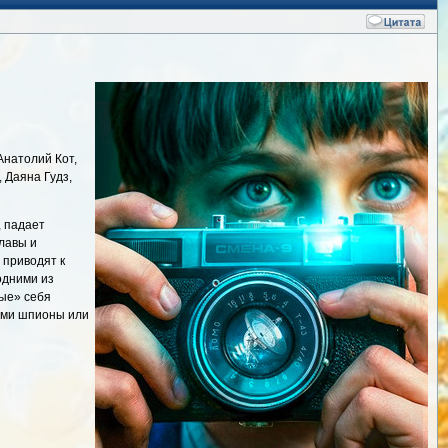
Анатолий Кот,
 Даяна Гудз,
, падает
лавы и
 приводят к
одними из
ные» себя
ними шпионы или