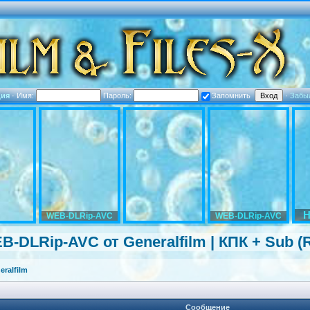
ция
·
Имя:
Пароль:
Запомнить
·
Забы
H
WEB-DLRip-AVC
WEB-DLRip-AVC
WEB-DLRip-AV
C от Generalfilm | КПК + Sub (
ralfilm
Сообщение