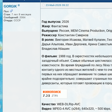
®
23-Май-2026 09:22
GORGIK
Пол:
Стаж:
7 лет 8 месяцев
Сообщений:
2064
Откуда:
СССР
Год выпуска
: 2026
Жанр
: Фантастика
Выпущено
: Россия, MEM Cinema Production, Orig
Режиссер
: Константин Смирнов
В ролях
: Виктория Исакова, Матвей Кулагин, Ге
Дарья Алыпова, Иван Дергачев, Арина Савостьян
Владислав Абашин
О фильме
: 1988 год. В окрестностях небольшо
загадочный объект. Самые обычные шестиклассн
известности. Во время блужданий по лесу Лёха т
контакту одного из местных жителей с чем-то о
первых на них обращают внимание те самые шко
крайне подозрительно: совершают странные пост
диверсанты, которые готовят провокацию в горо
Качество
: WEB-DLRip-AVC
Видео
: MPEG-4 AVC (x264), 640x320, ~ 500 kbps, 