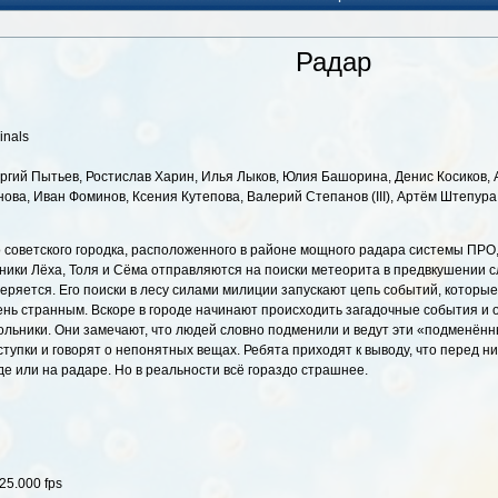
Радар
inals
оргий Пытьев, Ростислав Харин, Илья Лыков, Юлия Башорина, Денис Косиков, 
ова, Иван Фоминов, Ксения Кутепова, Валерий Степанов (III), Артём Штепура,
го советского городка, расположенного в районе мощного радара системы ПРО
ики Лёха, Толя и Сёма отправляются на поиски метеорита в предвкушении с
еряется. Его поиски в лесу силами милиции запускают цепь событий, которые
чень странным. Вскоре в городе начинают происходить загадочные события и 
льники. Они замечают, что людей словно подменили и ведут эти «подменён
упки и говорят о непонятных вещах. Ребята приходят к выводу, что перед 
де или на радаре. Но в реальности всё гораздо страшнее.
25.000 fps