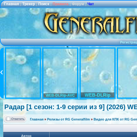
Главная
|
Трекер
|
Поиск
|
Правила
|
Форум
|
Чат
Регистра
WEB-DLRip
WEB-DLRip-AVC
Радар [1 сезон: 1-9 серии из 9] (2026) 
Главная
»
Релизы от RG Generalfilm
»
Видео для КПК от RG Gene
Автор