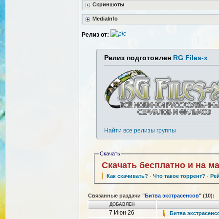
Скриншоты
MediaInfo
Релиз от:
Релиз подготовлен
RG Files-x
Найти все релизы группы
Скачать
Скачать бесплатно и на м
Как скачивать?
·
Что такое торрент?
·
Ре
Связанные раздачи "
Битва экстрасенсов
" (10):
ДОБАВЛЕН
7 Июн 26
Битва экстрасенсо