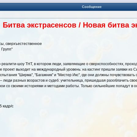
Сообщение
Битва экстрасенсов / Новая битва 
нсы, сверхъестественное
 Групп"
о реалити-шоу ТНТ, в котором люди, заявляющие о сверхспособностях, проход
е проект выходит на международный уровень: на кастинг пришли заявки из С
пытания "Ширма", "Багажник" и "Мистер Икс", где они должны почувствовать 
 — люди разных возрастов и судеб: учительница, пришедшая разоблачить сво
ерои со своими историями и методами работы. Только сильнейшие попадут в о
5 кадр/с