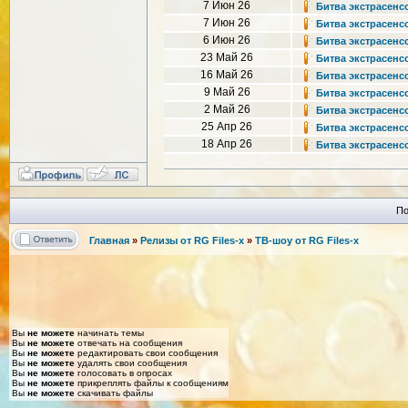
7 Июн 26
Битва экстрасенсо
7 Июн 26
Битва экстрасенсо
6 Июн 26
Битва экстрасенсо
23 Май 26
Битва экстрасенсо
16 Май 26
Битва экстрасенсо
9 Май 26
Битва экстрасенсов
2 Май 26
Битва экстрасенсо
25 Апр 26
Битва экстрасенсов
18 Апр 26
Битва экстрасенсов
По
Главная
»
Релизы от RG Files-x
»
ТВ-шоу от RG Files-x
Вы
не можете
начинать темы
Вы
не можете
отвечать на сообщения
Вы
не можете
редактировать свои сообщения
Вы
не можете
удалять свои сообщения
Вы
не можете
голосовать в опросах
Вы
не можете
прикреплять файлы к сообщениям
Вы
не можете
скачивать файлы