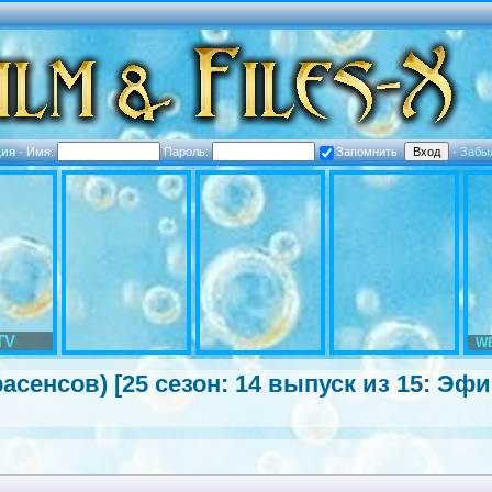
ция
·
Имя:
Пароль:
Запомнить
·
Забы
TV
WE
расенсов
) [25 сезон: 14 выпуск из 15: Эфи