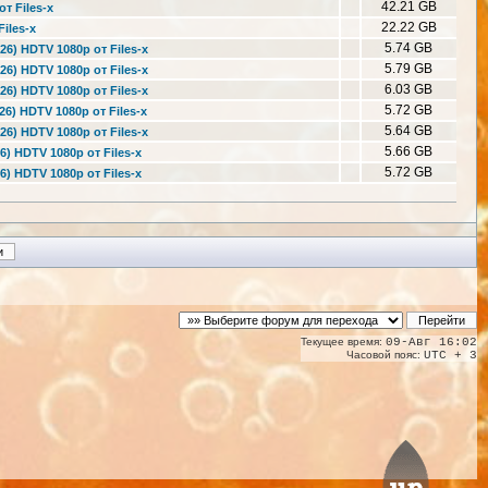
42.21 GB
т Files-x
22.22 GB
iles-x
5.74 GB
26) HDTV 1080р от Files-x
5.79 GB
26) HDTV 1080р от Files-x
6.03 GB
26) HDTV 1080р от Files-x
5.72 GB
26) HDTV 1080р от Files-x
5.64 GB
26) HDTV 1080р от Files-x
5.66 GB
6) HDTV 1080р от Files-x
5.72 GB
6) HDTV 1080р от Files-x
Текущее время:
09-Авг 16:02
Часовой пояс:
UTC + 3