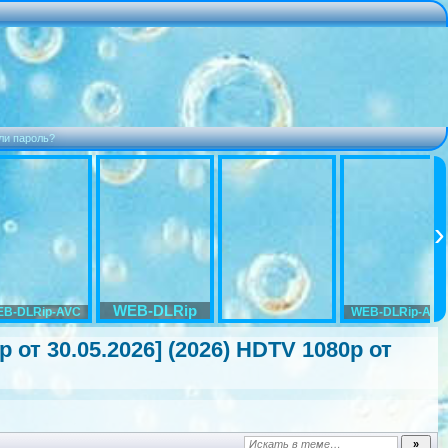
ли пароль?
WEB-DLRip
B-DLRip-AVC
WEB-DLRip-AVC
р от 30.05.2026] (2026) HDTV 1080р от