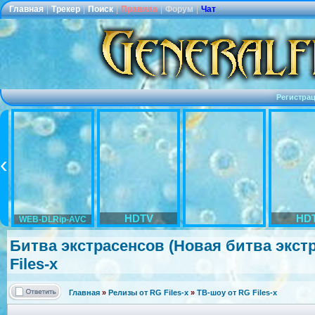
Главная
|
Трекер
|
Поиск
|
Правила
|
Форум
|
Чат
Регистра
HDTV
HD
WEB-DLRip-AVC
Битва экстрасенсов
(Новая битва экст
Files-x
Главная
»
Релизы от RG Files-x
»
ТВ-шоу от RG Files-x