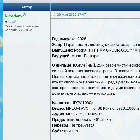
Автор
®
30-Май-2026 17:47
Nicodem
Пол:
Стаж:
7 лет 8 месяцев
Сообщений:
2012
Год выпуска
: 2026
Жанр
: Паранормальное шоу, мистика, экстрасе
Выпущено
: Россия, ТНТ, FMP GROUP, ООО "ФМП
Ведущий:
Марат Башаров
О фильме
: Юбилейный, 25-й сезон мистическог
сильнейшего экстрасенса страны. В новом сезон
Претендентам предстоит пройти классические ис
что их способности реальны. Среди участников
эзотерическое соперничество, и другие яркие г
доказать, что их дар — настоящий.
Качество
: HDTV 1080р
Видео
: MPEG-4 AVC, ~ 6488 Кбит/с, 1920x1080, 2
Аудио
: MP2, 2 ch, 192 Кбит/с
Продолжительность
: ~ 01:59:35
Перевод
: Не требуется
Субтитры
: нет