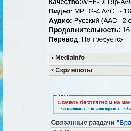
Качество:
WEB-DLRip-AV
Видео:
MPEG-4 AVC, ~ 16
Аудио:
Русский (AAC , 2 c
Продолжительность:
16 
Перевод
: Не требуется
MediaInfo
Скриншоты
Скачать
Скачать бесплатно и на ма
Как скачивать?
·
Что такое торрент?
·
Рейт
Связанные раздачи "
Вра