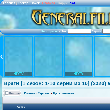
Главная
|
Трекер
|
Поиск
|
Правила
|
Форум
|
Чат
Регистрация
·
Имя:
Пароль:
HDTV
HDTV
Враги [1 сезон: 1-16 серии из 16] (2026
Главная
»
Сериалы
»
Русскоязычные
Автор