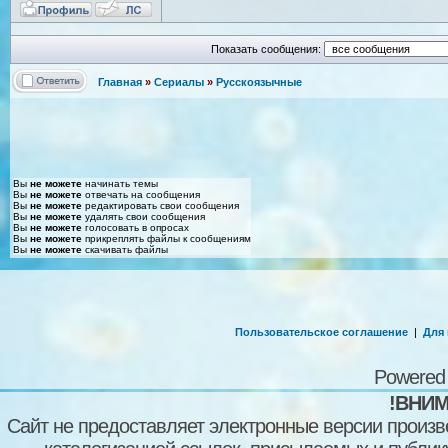
Показать сообщения:
Главная
»
Сериалы
»
Русскоязычные
Вы
не можете
начинать темы
Вы
не можете
отвечать на сообщения
Вы
не можете
редактировать свои сообщения
Вы
не можете
удалять свои сообщения
Вы
не можете
голосовать в опросах
Вы
не можете
прикреплять файлы к сообщениям
Вы
не можете
скачивать файлы
Пользовательское соглашение
|
Для
Powered
!ВНИМ
Сайт не предоставляет электронные версии произв