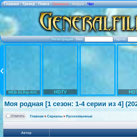
Главная
|
Трекер
|
Поиск
|
Правила
|
Форум
|
Чат
Регистрация
·
Имя:
Пароль:
HDTV
HD
WEB-DLRip-AVC
Моя родная [1 сезон: 1-4 серии из 4] (
Главная
»
Сериалы
»
Русскоязычные
Автор