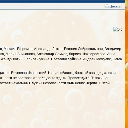
ко, Михаил Ефремов, Александр Лыков, Евгения Добровольская, Владимир
ова, Мария Аниканова, Александр Семчев, Лариса Шахворостова, Анна
ександр Тютин, Лариса Лужина, Светлана Чуйкина, Андрей Межулис, Ольга
дитель Вячеслав Извольский. Нищая область, богатый завод и далекая
ятности не заставляют себя долго ждать. Происходит ЧП: похищен
летает начальник Службы безопасности АМК Денис Черяга. С этой