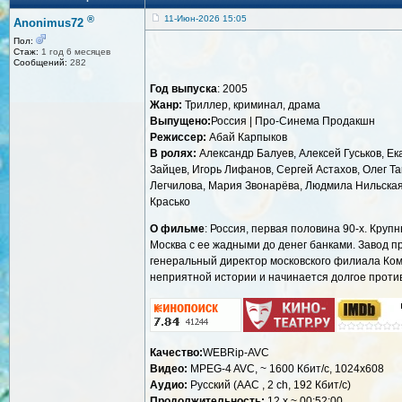
®
11-Июн-2026 15:05
Anonimus72
Пол:
Стаж:
1 год 6 месяцев
Сообщений:
282
Год выпуска
: 2005
Жанр:
Триллер, криминал, драма
Выпущено:
Россия | Про-Синема Продакшн
Режиссер:
Абай Карпыков
В ролях:
Александр Балуев, Алексей Гуськов, Е
Зайцев, Игорь Лифанов, Сергей Астахов, Олег Т
Легчилова, Мария Звонарёва, Людмила Нильская
Красько
О фильме
: Россия, первая половина 90-х. Кру
Москва с ее жадными до денег банками. Завод п
генеральный директор московского филиала Ком
неприятной истории и начинается долгое проти
Качество:
WEBRip-AVC
Видео:
MPEG-4 AVC, ~ 1600 Кбит/с, 1024x608
Аудио:
Русский (AAC , 2 ch, 192 Кбит/с)
Продолжительность:
12 x ~ 00:52:00