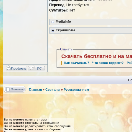
Перевод
: Не требуется
Субтитры:
Нет
MediaInfo
Скриншоты
Скачать
Скачать бесплатно и на м
Как скачивать?
·
Что такое торрент?
·
Ре
По
Главная
»
Сериалы
»
Русскоязычные
Вы
не можете
начинать темы
Вы
не можете
отвечать на сообщения
Вы
не можете
редактировать свои сообщения
Вы
не можете
удалять свои сообщения