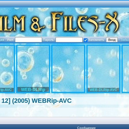
ция
·
Имя:
Пароль:
Запомнить
·
Забы
WEB-DLRip
ip-AVC
WEB-DLRip-AVC
з 12] (2005) WEBRip-AVC
Сообщение