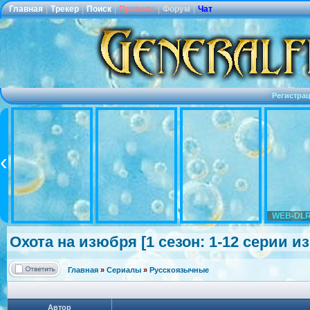
Главная
|
Трекер
|
Поиск
|
Правила
|
Форум
|
Чат
Регистра
WEB-DLR
Охота на изюбря [1 сезон: 1-12 серии и
Главная
»
Сериалы
»
Русскоязычные
Автор