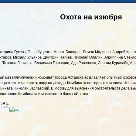
Охота на изюбря
катерина Гусева, Гоша Куценко, Марат Башаров, Роман Мадянов, Андрей Крас
актаров, Михаил Ульянов, Дмитрий Нагиев, Николай Олялин, Агриппина Стекл
, Татьяна Лютаева, Владимир Гостюхин, Ада Роговцева, Леонид Куравлёв, Ал
пный металлургический комбинат города Ахтарска возглавляет опытный руково
роцветает, и наложить лапу на доходы Комбината не терпится многим. Непри
бината Николай Заславский. В Москву для выяснения обстоятельств дела вы
востояние Комбината и московского банка «Ивеко»…