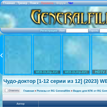
Главная
|
Трекер
|
Поиск
|
Правила
|
Форум
|
Чат
Регистрация
·
Имя:
Пароль:
HDTV 
WEB-DLRip-AVC
WEB-DLRip-AVC
Чудо-доктор [1-12 серии из 12] (2023) W
Главная
»
Релизы от RG Generalfilm
»
Видео для КПК от RG Gene
Автор