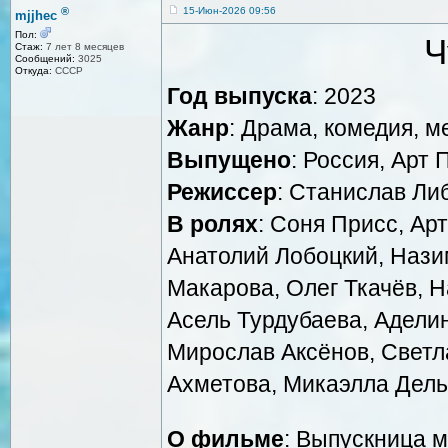
®
15-Июн-2026 09:56
mjjhec
Пол:
Ч
Стаж:
7 лет 8 месяцев
Сообщений:
3025
Откуда:
СССР
Год выпуска
: 2023
Жанр
: Драма, комедия, 
Выпущено
: Россия, Арт
Режиссер
: Станислав Ли
В ролях
: Соня Присс, Ар
Анатолий Лобоцкий, Нази
Макарова, Олег Ткачёв, 
Асель Турдубаева, Адели
Мирослав Аксёнов, Светлан
Ахметова, Микаэлла Дель
О фильме
: Выпускница 