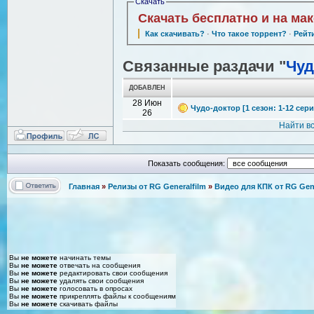
Скачать
Скачать бесплатно и на ма
Как скачивать?
·
Что такое торрент?
·
Рейт
Связанные раздачи "
Чуд
ДОБАВЛЕН
28 Июн
Чудо-доктор [1 сезон: 1-12 сери
26
Найти в
Показать сообщения:
Главная
»
Релизы от RG Generalfilm
»
Видео для КПК от RG Gene
Вы
не можете
начинать темы
Вы
не можете
отвечать на сообщения
Вы
не можете
редактировать свои сообщения
Вы
не можете
удалять свои сообщения
Вы
не можете
голосовать в опросах
Вы
не можете
прикреплять файлы к сообщениям
Вы
не можете
скачивать файлы