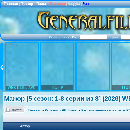
Главная
|
Трекер
|
Поиск
|
Правила
|
Форум
|
Чат
Регистрация
·
Имя:
Пароль:
HDTV
HD
WEB-DLRip-AVC
Мажор [5 сезон: 1-8 серии из 8] (2026) W
Главная
»
Релизы от RG Files-x
»
Русскоязычные сериалы от RG 
Автор