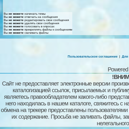
Вы
не можете
начинать темы
Вы
не можете
отвечать на сообщения
Вы
не можете
редактировать свои сообщения
Вы
не можете
удалять свои сообщения
Вы
не можете
голосовать в опросах
Вы
не можете
прикреплять файлы к сообщениям
Вы
не можете
скачивать файлы
Пользовательское соглашение
|
Для
Powered
!ВНИМ
Сайт не предоставляет электронные версии произв
каталогизацией ссылок, присылаемых и публи
являетесь правообладателем какого-либо представ
него находилась в нашем каталоге, свяжитесь с 
обмена на трекере предоставлены пользователями с
их содержание. Просьба не заливать файлы, з
нелегального