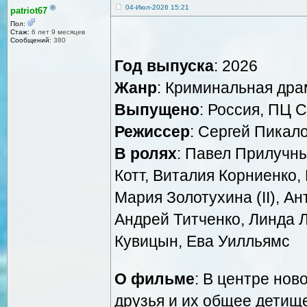
®
04-Июл-2026 15:21
patriot67
Пол:
Стаж:
6 лет 9 месяцев
Сообщений:
380
Год выпуска
: 2026
Жанр
: Криминальная дра
Выпущено
: Россия, ПЦ 
Режиссер
: Сергей Пикал
В ролях
: Павел Прилучн
Котт, Виталия Корниенко,
Мария Золотухина (II), А
Андрей Титченко, Линда 
Кувицын, Ева Уилльямс
О фильме
: В центре нов
друзья и их общее детищ