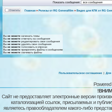
Показать сообщения:
Главная
»
Релизы от RG Generalfilm
»
Видео для КПК от RG Gene
Вы
не можете
начинать темы
Вы
не можете
отвечать на сообщения
Вы
не можете
редактировать свои сообщения
Вы
не можете
удалять свои сообщения
Вы
не можете
голосовать в опросах
Вы
не можете
прикреплять файлы к сообщениям
Вы
не можете
скачивать файлы
Пользовательское соглашение
|
Для
Powered
!ВНИМ
Сайт не предоставляет электронные версии произв
каталогизацией ссылок, присылаемых и публи
являетесь правообладателем какого-либо представ