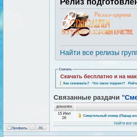
Релиз подготовле
Найти все релизы груп
Скачать
Скачать бесплатно и на ма
Как скачивать?
·
Что такое торрент?
·
Рейт
Связанные раздачи "
См
ДОБАВЛЕН
15 Июл
Смертельный номер (Парад-алле)
26
Найти все с