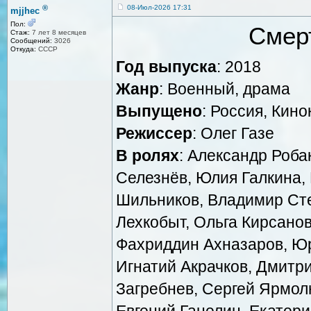
®
08-Июл-2026 17:31
mjjhec
Пол:
Смер
Стаж:
7 лет 8 месяцев
Сообщений:
3026
Откуда:
СССР
Год выпуска
: 2018
Жанр
: Военный, драма
Выпущено
: Россия, Кин
Режиссер
: Олег Газе
В ролях
: Александр Роба
Селезнёв, Юлия Галкина,
Шильников, Владимир Сте
Лехкобыт, Ольга Кирсано
Фахриддин Ахназаров, Юр
Игнатий Акрачков, Дмитр
Загребнев, Сергей Ярмол
Евгений Ганелин, Екатер