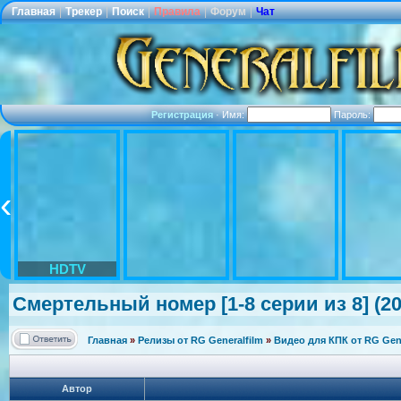
Главная
|
Трекер
|
Поиск
|
Правила
|
Форум
|
Чат
Регистрация
·
Имя:
Пароль:
HDTV
Смертельный номер [1-8 серии из 8] (20
Главная
»
Релизы от RG Generalfilm
»
Видео для КПК от RG Gene
Автор