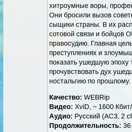
хитроумные воры, профес
Они бросили вызов совет
сыщики страны. В их рас
сотовой связи и бойцов 
правосудию. Главная цель
преступлениях и злоумыш
показать ушедшую эпоху 
прочувствовать дух ушедш
ностальгию по прошлому.
Качество:
WEBRip
Видео:
XviD, ~ 1600 Кбит/
Аудио:
Русский (AC3, 2 ch
Продолжительность:
36 