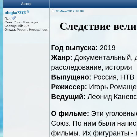
Автор
®
03-Фев-2019 18:09
olegka7373
Пол:
Следствие вели
Стаж:
7 лет 8 месяцев
Сообщений:
396
Откуда:
Россия, Новокузнецк
Год выпуска:
2019
Жанр:
Документальный, д
расследование, история
Выпущено:
Россия, НТВ
Режиссер:
Игорь Ромащен
Ведущий:
Леонид Каневс
О фильме:
Эти уголовные
Союз. По ним были напи
фильмы. Их фигуранты - 