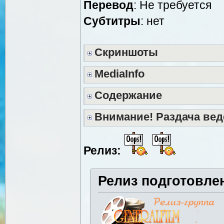
Перевод
: Не требуется
Субтитры
: нет
Скриншоты
MediaInfo
Содержание
Внимание! Раздача вед
Релиз:
Релиз подготовле