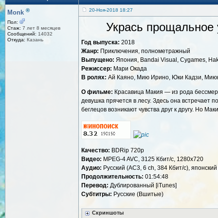
®
20-Ноя-2018 18:27
Monk
Пол:
Укрась прощальное у
Стаж:
7 лет 8 месяцев
Сообщений:
14032
Откуда:
Казань
Год выпуска:
2018
Жанр:
Приключения, полнометражный
Выпущено:
Япония, Bandai Visual, Cygames, Haku
Режиссер:
Мари Окада
В ролях:
Ай Каяно, Мию Ирино, Юки Кадзи, Миюк
О фильме:
Красавица Макия — из рода бессмерт
девушка прячется в лесу. Здесь она встречает 
беглецов возникают чувства друг к другу. Но Мак
Качество:
BDRip 720p
Видео:
MPEG-4 AVC, 3125 Кбит/с, 1280x720
Аудио:
Русский (AC3, 6 ch, 384 Кбит/с), японский 
Продолжительность:
01:54:48
Перевод:
Дублированный [iTunes]
Субтитры:
Русские (Вшитые)
Скриншоты