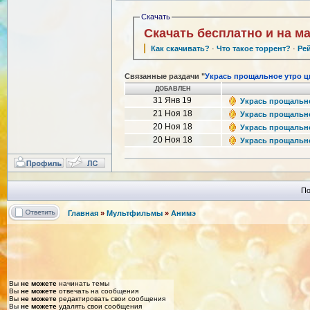
Скачать
Скачать бесплатно и на м
Как скачивать?
·
Что такое торрент?
·
Ре
Связанные раздачи "
Укрась прощальное утро ц
ДОБАВЛЕН
31 Янв 19
Укрась прощальное
21 Ноя 18
Укрась прощальное
20 Ноя 18
Укрась прощальное
20 Ноя 18
Укрась прощальное
По
Главная
»
Мультфильмы
»
Анимэ
Вы
не можете
начинать темы
Вы
не можете
отвечать на сообщения
Вы
не можете
редактировать свои сообщения
Вы
не можете
удалять свои сообщения