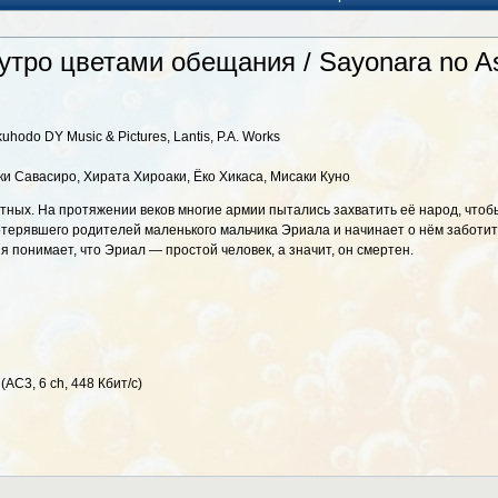
тро цветами обещания / Sayonara no As
hodo DY Music & Pictures, Lantis, P.A. Works
и Савасиро, Хирата Хироаки, Ёко Хикаса, Мисаки Куно
ных. На протяжении веков многие армии пытались захватить её народ, чтобы 
потерявшего родителей маленького мальчика Эриала и начинает о нём заботит
ия понимает, что Эриал — простой человек, а значит, он смертен.
(AC3, 6 ch, 448 Кбит/с)