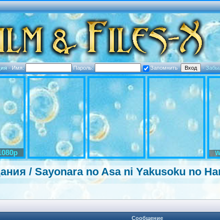
ция
·
Имя:
Пароль:
Запомнить
·
Забы
1080p
W
я / Sayonara no Asa ni Yakusoku no Hana
Сообщение