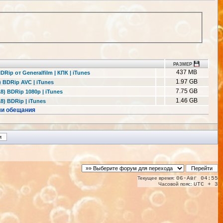
РАЗМЕР
437 MB
ip от Generalfilm | КПК | iTunes
1.97 GB
 BDRip AVC | iTunes
7.75 GB
) BDRip 1080p | iTunes
1.46 GB
) BDRip | iTunes
ми обещания
Текущее время:
06-Авг 04:55
Часовой пояс:
UTC + 3