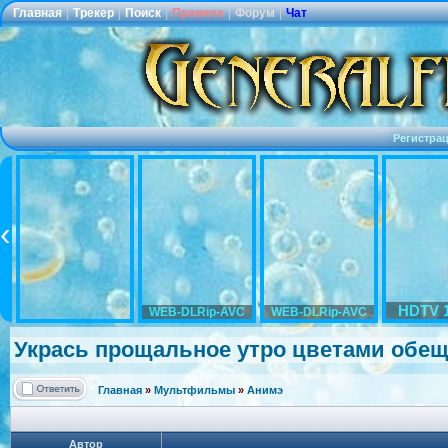
Главная
|
Трекер
|
Поиск
|
Правила
|
Форум
|
Чат
Регистра
HDTV 
WEB-DLRip-AVC
WEB-DLRip-AVC
Укрась прощальное утро цветами обещани
Главная
»
Мультфильмы
»
Анимэ
Автор