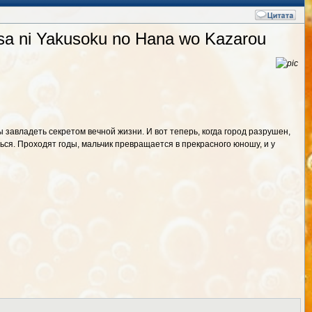
a ni Yakusoku no Hana wo Kazarou
завладеть секретом вечной жизни. И вот теперь, когда город разрушен,
ься. Проходят годы, мальчик превращается в прекрасного юношу, и у