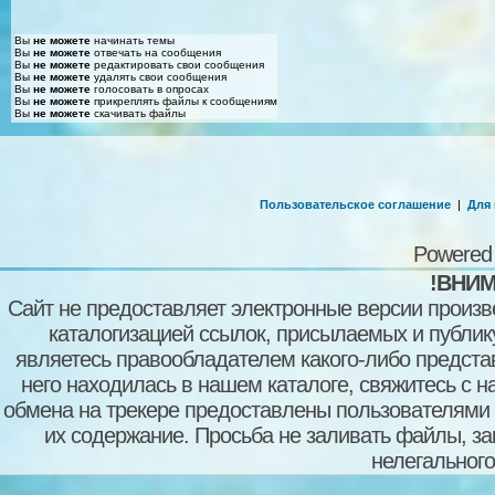
Вы
не можете
начинать темы
Вы
не можете
отвечать на сообщения
Вы
не можете
редактировать свои сообщения
Вы
не можете
удалять свои сообщения
Вы
не можете
голосовать в опросах
Вы
не можете
прикреплять файлы к сообщениям
Вы
не можете
скачивать файлы
Пользовательское соглашение
|
Для
Powered
!ВНИМ
Сайт не предоставляет электронные версии произв
каталогизацией ссылок, присылаемых и публи
являетесь правообладателем какого-либо представ
него находилась в нашем каталоге, свяжитесь с 
обмена на трекере предоставлены пользователями с
их содержание. Просьба не заливать файлы, з
нелегального