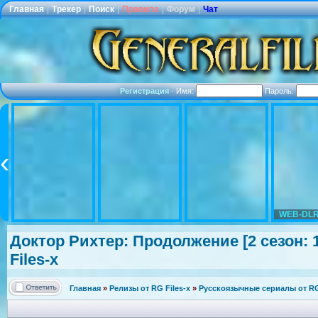
Главная
|
Трекер
|
Поиск
|
Правила
|
Форум
|
Чат
Регистрация
·
Имя:
Пароль:
WEB-DLR
Доктор Рихтер: Продолжение [2 сезон: 1
Files-x
Главная
»
Релизы от RG Files-x
»
Русскоязычные сериалы от RG 