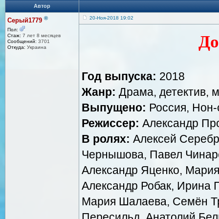
Автор
®
20-Ноя-2018 19:02
Серый1779
Пол:
До
Стаж:
7 лет 8 месяцев
Сообщений:
3701
Откуда:
Украина
Год выпуска:
2018
Жанр:
Драма, детектив, 
Выпущено:
Россия, Нон-
Режиссер:
Александр Пр
В ролях:
Алексей Серебр
Чернышова, Павел Чинарё
Александр Яценко, Мария 
Александр Робак, Ирина П
Мария Шалаева, Семён Тр
Пересильд, Анатолий Бел