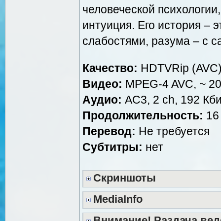
человеческой психологии,
интуиция. Его история – 
слабостями, разума – с 
Качество:
HDTVRip (AVC
Видео:
MPEG-4 AVC, ~ 200
Аудио:
AC3, 2 ch, 192 Кби
Продолжительность:
16 
Перевод:
Не требуется
Субтитры:
нет
Скриншоты
MediaInfo
Внимание! Раздача вед