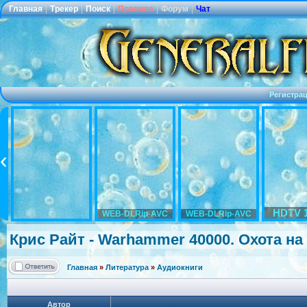
Главная
|
Трекер
|
Поиск
|
Правила
|
Форум
|
Чат
Регистра
HDTV 
WEB-DLRip-AVC
WEB-DLRip-AVC
Крис Райт - Warhammer 40000. Охота на
Главная
»
Литература
»
Аудиокниги
Автор