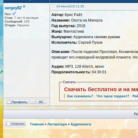
®
20-Ноя-2018 21:35
sergey82
Пол:
Автор:
Крис Райт
Стаж:
7 лет 8 месяцев
Название:
Охота на Магнуса
Сообщений:
245
Откуда:
Украина
Год выпуска:
2018
Жанр:
Фантастика
Выпущено:
Аудиокнига своими руками
Исполнитель:
Сергей Пухов
Описание:
После падения Просперо, Космически
приводит его очередной колдовской планете. Но
Аудио:
MP3, 128 Кбит/с, моно
Продолжительность:
04:36:01
Скачать
Скачать бесплатно и на м
Как скачивать?
·
Что такое торрент?
·
Ре
По
Главная
»
Литература
»
Аудиокниги