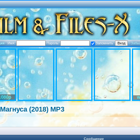
ция
·
Имя:
Пароль:
Запомнить
·
Забы
1080p
W
 Магнуса (2018) MP3
Сообщение