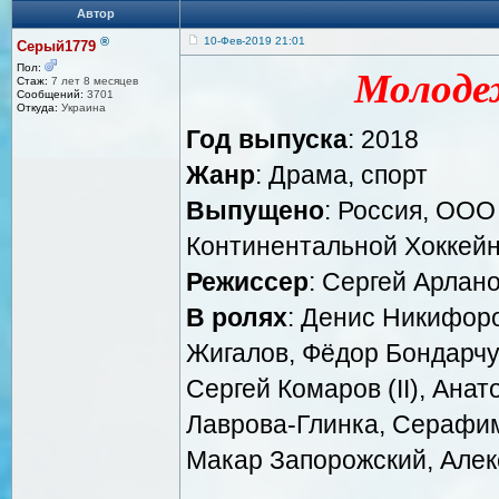
Автор
®
10-Фев-2019 21:01
Серый1779
Пол:
Молоде
Стаж:
7 лет 8 месяцев
Сообщений:
3701
Откуда:
Украина
Год выпуска
: 2018
Жанр
: Драма, спорт
Выпущено
: Россия, ООО
Континентальной Хоккейн
Режиссер
: Сергей Арлан
В ролях
: Денис Никифор
Жигалов, Фёдор Бондарчу
Сергей Комаров (II), Анат
Лаврова-Глинка, Серафим
Макар Запорожский, Алек