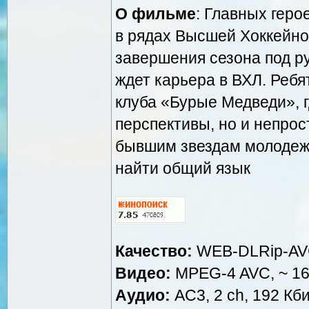
О фильме
: Главных геро
в рядах Высшей Хоккейно
завершения сезона под р
ждет карьера в ВХЛ. Ребя
клуба «Бурые Медведи», г
перспективы, но и непрос
бывшим звездам молодежн
найти общий язык
Качество:
WEB-DLRip-A
Видео:
MPEG-4 AVC, ~ 160
Аудио:
AC3, 2 ch, 192 Кби