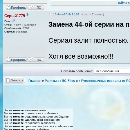
Найти в
®
10-Фев-2019 21:09
(спустя 7 минут)
Серый1779
Пол:
Замена 44-ой серии на
Стаж:
7 лет 8 месяцев
Сообщений:
3701
Откуда:
Украина
Сериал залит полностью.
Хотя все возможно!!!
Показать сообщения:
Главная
»
Релизы от RG Files-x
»
Русскоязычные сериалы от RG 
Вы
не можете
начинать темы
Вы
не можете
отвечать на сообщения
Вы
не можете
редактировать свои сообщения
Вы
не можете
удалять свои сообщения
Вы
не можете
голосовать в опросах
Вы
не можете
прикреплять файлы к сообщениям
Вы
не можете
скачивать файлы