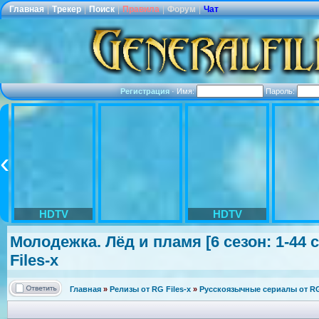
Главная
|
Трекер
|
Поиск
|
Правила
|
Форум
|
Чат
Регистрация
·
Имя:
Пароль:
HDTV
HDTV
Молодежка. Лёд и пламя [6 сезон: 1-44 
Files-x
Главная
»
Релизы от RG Files-x
»
Русскоязычные сериалы от RG 