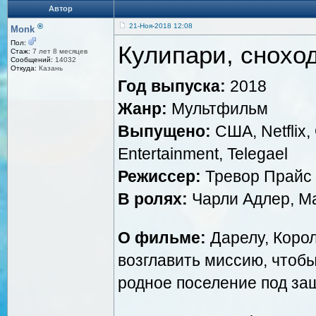
Автор
®
21-Ноя-2018 12:08
Monk
Пол:
Кулипари, сноход
Стаж:
7 лет 8 месяцев
Сообщений:
14032
Откуда:
Казань
Год выпуска:
2018
Жанр:
Мультфильм
Выпущено:
США, Netflix, 
Entertainment, Telegael
Режиссер:
Тревор Прайс
В ролях:
Чарли Адлер, М
О фильме:
Дарелу, Корол
возглавить миссию, чтоб
родное поселение под за