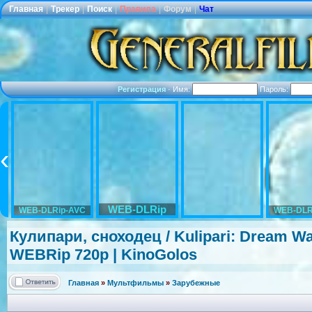
Главная
|
Трекер
|
Поиск
|
Правила
|
Форум
|
Чат
Регистрация
·
Имя:
Пароль:
WEB-DLRip
WEB-DLRip-AVC
WEB-DLR
Кулипари, сноходец / Kulipari: Dream Wal
WEBRip 720p | KinoGolos
Главная
»
Мультфильмы
»
Зарубежные