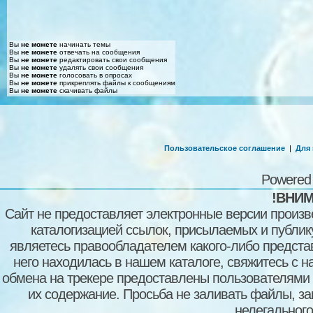
Вы
не можете
начинать темы
Вы
не можете
отвечать на сообщения
Вы
не можете
редактировать свои сообщения
Вы
не можете
удалять свои сообщения
Вы
не можете
голосовать в опросах
Вы
не можете
прикреплять файлы к сообщениям
Вы
не можете
скачивать файлы
Пользовательское соглашение
|
Для
Powered
!ВНИМ
Сайт не предоставляет электронные версии произв
каталогизацией ссылок, присылаемых и публи
являетесь правообладателем какого-либо представ
него находилась в нашем каталоге, свяжитесь с 
обмена на трекере предоставлены пользователями с
их содержание. Просьба не заливать файлы, з
нелегального