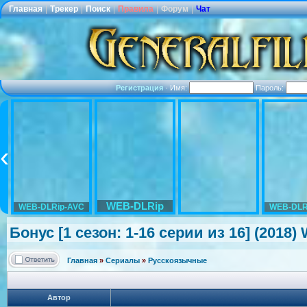
Главная
|
Трекер
|
Поиск
|
Правила
|
Форум
|
Чат
Регистрация
·
Имя:
Пароль:
WEB-DLRip
WEB-DLRip-AVC
WEB-DLR
Бонус [1 сезон: 1-16 серии из 16] (2018
Главная
»
Сериалы
»
Русскоязычные
Автор