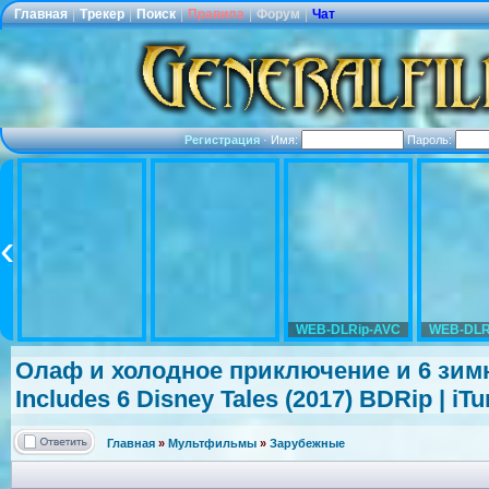
Главная
|
Трекер
|
Поиск
|
Правила
|
Форум
|
Чат
Регистрация
·
Имя:
Пароль:
WEB-DLRip-AVC
WEB-DLR
Олаф и холодное приключение и 6 зимних
Includes 6 Disney Tales (2017) BDRip | iT
Главная
»
Мультфильмы
»
Зарубежные