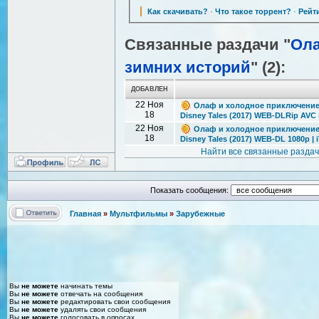
Как скачивать?
·
Что такое торрент?
·
Рейт
Связанные раздачи "
Ола
зимних историй
" (2):
ДОБАВЛЕН
22 Ноя
Олаф и холодное приключение и 
18
Disney Tales (2017) WEB-DLRip AVC 
22 Ноя
Олаф и холодное приключение и 
18
Disney Tales (2017) WEB-DL 1080p | 
Найти все связанные разда
Показать сообщения:
Главная
»
Мультфильмы
»
Зарубежные
Вы
не можете
начинать темы
Вы
не можете
отвечать на сообщения
Вы
не можете
редактировать свои сообщения
Вы
не можете
удалять свои сообщения
Вы
не можете
голосовать в опросах