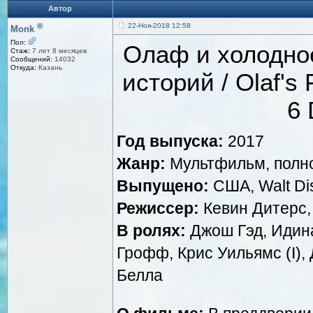
Автор
®
22-Ноя-2018 12:58
Monk
Пол:
Олаф и холодно
Стаж:
7 лет 8 месяцев
Сообщений:
14032
Откуда:
Казань
историй / Olaf's 
6 
Год выпуска:
2017
Жанр:
Мультфильм, полн
Выпущено:
США, Walt Dis
Режиссер:
Кевин Дитерс,
В ролях:
Джош Гэд, Идина
Грофф, Крис Уильямс (I),
Белла