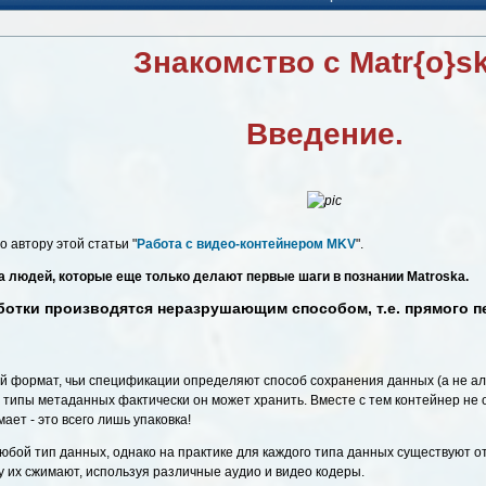
Знакомство с Matr{o}sk
Введение.
о автору этой статьи "
Работа с видео-контейнером MKV
".
а людей, которые еще только делают первые шаги в познании Matroska.
отки производятся неразрушающим способом, т.е. прямого пер
 формат, чьи спецификации определяют способ сохранения данных (а не ал
е типы метаданных фактически он может хранить. Вместе с тем контейнер не
ает - это всего лишь упаковка!
юбой тип данных, однако на практике для каждого типа данных существуют о
их сжимают, используя различные аудио и видео кодеры.