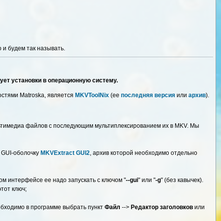
 и будем так называть.
ет установки в операционную систему.
стями Matroska, является
MKVToolNix
(ее
последняя версия
или
архив
).
ультимедиа файлов с последующим мультиплексированием их в MKV. Мы
 GUI-оболочку
MKVExtract GUI2
, архив которой необходимо отдельно
 интерфейсе ее надо запускать с ключом "
--gui
" или "
-g
" (без кавычек).
этот ключ;
еобходимо в программе выбрать пункт
Файл
-->
Редактор заголовков
или