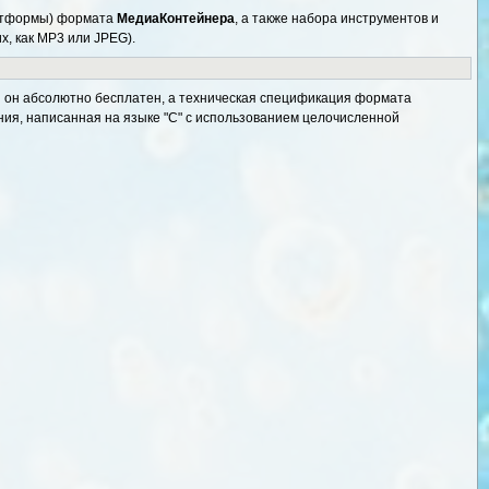
латформы) формата
МедиаКонтейнера
, а также набора инструментов и
х, как MP3 или JPEG).
ия он абсолютно бесплатен, а техническая спецификация формата
ния, написанная на языке "C" с использованием целочисленной