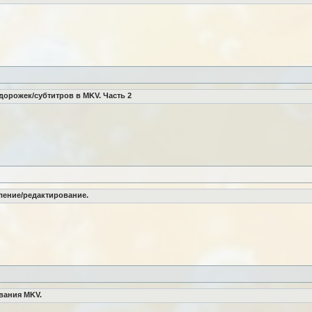
дорожек/субтитров в MKV. Часть 2
аление/редактирование.
вания MKV.