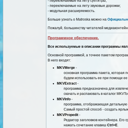
- переключаемые на лету субтитры;
- переключаемые на лету звуковые дорожки;
- модульная расширяемость.
Больше узнать о Matroska можно на
Официальн
Пожалуй, большинству читателей медиаконтейне
Программное обеспечение.
Все используемые в описании программы явл
Основной программой, а точнее пакетом програ
В него входят:
MKVMerge
-
основная программа пакета, которая 
будем использовать ее при помощи ее
MKVExtract
-
программа предназначена для извлече
скачать и распаковать в каталог MKVTo
MKVInfo
-
программа, отображающая детальную 
Самый простой способ - создать ярлык д
MKVPropedit
-
Редактор заголовков контейнера. Его 
нажать сочетание клавиш
Ctrl+E
.