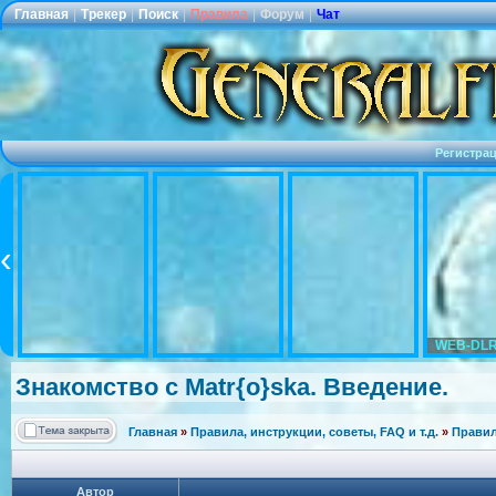
Главная
|
Трекер
|
Поиск
|
Правила
|
Форум
|
Чат
Регистра
WEB-DLR
Знакомство с Matr{o}ska. Введение.
Главная
»
Правила, инструкции, советы, FAQ и т.д.
»
Правил
Автор