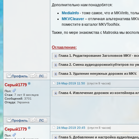
Дополнительно нам понадобятся:
MediaInfo
- тоже самое, что и MKVinfo, то
MKVCleaver
– отличная альтернатива MKV
поместите в каталог MKVToolNix.
Также, по мере знакомства с Matroska мы воспо
Оглавление:
Глава 1. Редактирование Заголовков MKV - все
Глава 2. Смена аудиодорожки/субтитров по у
Глава 3. Удаление ненужных дорожек из MKV.
®
24-Мар-2019 11:50
(спустя 9 часов)
Серый1779
Пол:
Глава 4. Извлечение дорожек из контейнера ил
Стаж:
7 лет 8 месяцев
Сообщений:
3701
Откуда:
Украина
®
24-Мар-2019 20:45
(спустя 8 часов)
Серый1779
Пол:
Глава 5. Добавление и настройка аудио/видео