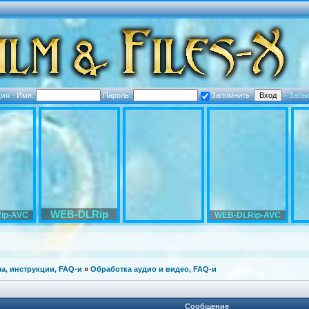
ция
·
Имя:
Пароль:
Запомнить
·
Забы
WEB-DLRip
ip-AVC
WEB-DLRip-AVC
а, инструкции, FAQ-и
»
Обработка аудио и видео, FAQ-и
Сообщение