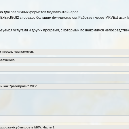
лько для различных форматов медиаконтейнеров.
ExtractGUI2 с гораздо большим функционалом. Работает через MKVExtract и
льзуемся услугами и других программ, с которыми познакомимся непосредстве
 проще, чем кажется.
молчанию.
и как "разобрать" MKV.
дорожек/субтитров в MKV. Часть 1