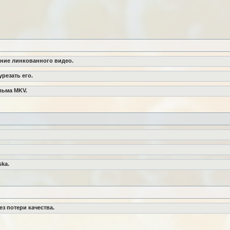
ание линкованного видео.
урезать его.
льма MKV.
ka.
ез потери качества.