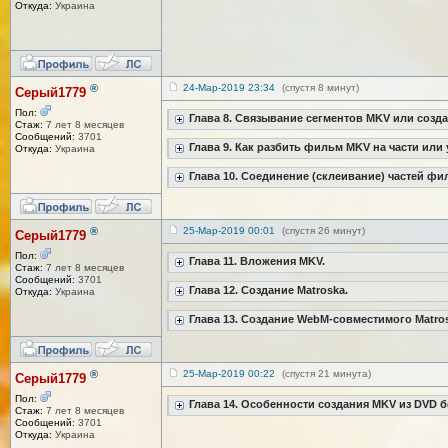
Откуда:
Украина
®
24-Мар-2019 23:34
(спустя 8 минут)
Серый1779
Пол:
Глава 8. Связывание сегментов MKV или созд
Стаж:
7 лет 8 месяцев
Сообщений:
3701
Глава 9. Как разбить фильм MKV на части или 
Откуда:
Украина
Глава 10. Соединение (склеивание) частей фи
®
25-Мар-2019 00:01
(спустя 26 минут)
Серый1779
Пол:
Глава 11. Вложения MKV.
Стаж:
7 лет 8 месяцев
Сообщений:
3701
Глава 12. Создание Matroska.
Откуда:
Украина
Глава 13. Создание WebM-совместимого Matros
®
25-Мар-2019 00:22
(спустя 21 минута)
Серый1779
Пол:
Глава 14. Особенности создания MKV из DVD б
Стаж:
7 лет 8 месяцев
Сообщений:
3701
Откуда:
Украина