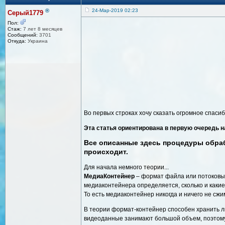
®
24-Мар-2019 02:23
Серый1779
Пол:
Стаж:
7 лет 8 месяцев
Сообщений:
3701
Откуда:
Украина
Во первых строках хочу сказать огромное спасиб
Эта статья ориентирована в первую очередь н
Все описанные здесь процедуры обраб
происходит.
Для начала немного теории...
МедиаКонтейнер
– формат файла или потоковый
медиаконтейнера определяется, сколько и каки
То есть медиаконтейнер никогда и ничего не сжим
В теории формат-контейнер способен хранить л
видеоданные занимают большой объем, поэтому 