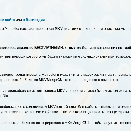
ом сайте
или
в Википедии
.
р Matroska известен просто как
MKV
, поэтому в дальнейшем описании мы его
яются официально БЕСПЛАТНЫМИ, к тому же большинство из них не требу
мм, при помощи которого мы будем знакомиться с функциональными возможно
позволяет редактировать Matroska и может читать массу различных типов м
 графической оболочки
MKVMergeGUI
, которая находится в комплекте;
ния медиафайлов из контейнера MKV. Для нее мы также будем использовать
olNix;
информацию о содержимом MKV контейнера. Для работы в привычном оконном
ля "mkvInfo.exe" и в его свойствах, в поле "
Объект
" дописать в конце строки 
графическая оболочка интегрирована в MKVMergeGUI - чтобы запустить ее н