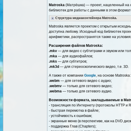
Matroska
(Матрёшка) — проект, нацеленный на 
библиотек для работы с данными в этом формате.
Структура медиаконтейнера Matroska.
Matroska является проектом с открытым исходны
доступна любому. Исходный код библиотек прое
арифметики, распространятся также на условия
Расширения файлов Matroska:
.mkv
— для видео с субтитрами и звуком или тол
.mka
— для аудиофайлов;
.mks
— для субтитров;
.mk3d
— для стереоскопического видео, т.е. 3D.
А также от компании
Google
, на основе Matroska:
.webm
— для сетевого видео с аудио;
.webmv
— только для сетевого видео;
.webma
— только для сетевого аудио.
Возможности формата, закладываемые в Matr
- трансляция по Интернету (протоколы HTTP и R
- быстрая перемотка в файле;
- устойчивость к ошибкам;
- экранные меню (в перспективе, как на DVD диск
- поддержка Глав (Chapters);