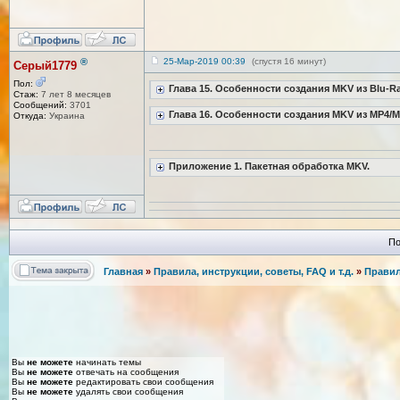
®
25-Мар-2019 00:39
(спустя 16 минут)
Серый1779
Пол:
Глава 15. Особенности создания MKV из Blu-Ra
Стаж:
7 лет 8 месяцев
Сообщений:
3701
Глава 16. Особенности создания MKV из MP4/M
Откуда:
Украина
Приложение 1. Пакетная обработка MKV.
По
Главная
»
Правила, инструкции, советы, FAQ и т.д.
»
Правил
Вы
не можете
начинать темы
Вы
не можете
отвечать на сообщения
Вы
не можете
редактировать свои сообщения
Вы
не можете
удалять свои сообщения