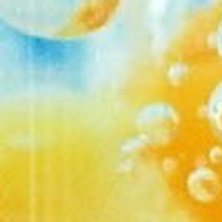
@
arvilov50
:
Вс
2026-01-21 15:18
Классный Сайт!
@
pvv
:
Христос
2026-01-07 15:14
@
pvv
:
С новым 
2026-01-01 14:23