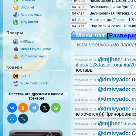
Число зверя [1 сезон: 1-3
Вчера
Великолепная пятёрка [8 с
04-Авг
BitComet
Великолепная пятерка [8 с
04-Авг
Azureus Vuze
Мастер игры [2 сезон: 1-8 
04-Авг
TrayTorrent
Шоу Воли [4 сезон: 18 выпу
04-Авг
Плееры
Мини чат
[
Разверн
KMPlayer
Вам необходимо зарег
Media Player Classic
VLC media player
@
mjjhec
:
dmiv
2026-08-03 05:27
https://i128.fastpic.org/big
Кодеки
поставь.
CCCP
@
dmivyado
:
П
2026-08-02 20:32
K-Lite Codec Pack
@
dmivyado
:
m
2026-08-02 20:16
Расскажите друзьям о нашем
@
dmivyado
:
трекере!
m
2026-08-02 20:13
@
dmivyado
:
m
2026-08-02 20:13
не хочется))))Приноровился 
@
mjjhec
:
dmiv
2026-08-02 18:51
@
dmivyado
:
С
2026-08-02 15:48