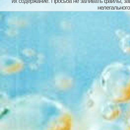
их содержание. Просьба не заливать файлы, з
в одной папке все серии з
нелегального
@
HardwareMi
2026-06-03 13:59
@
TimurN90
:
З
2026-06-02 17:55
будет ли 3 Эйфории у вас 
@
TimurN90
:
У
2026-05-31 13:25
праздником днем защиты д
братьям сестрам
@
STAWR
:
pvv
,
2026-04-07 12:28
@
pvv
:
STAWR
,
2026-04-07 12:02
магазин расширений гугла,
страны, но все 3 работают
@
STAWR
:
Прив
2026-04-07 11:17
Очень сложно заходить на 
@
makc8585
:
2026-03-15 08:21
@
mjjhec
:
2026-02-23 09:22
@
daa51
:
А где 
2026-02-12 19:47
таких раздач.