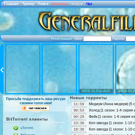
Главная
|
Трекер
|
Поиск
|
Правила
|
Форум
|
Чат
Регистрация
·
Имя:
Пароль:
WEB-DLRip-AVC
WEB-DLR
Новые торренты
Просьба поддержать наш ресурс
своими голосами!
Медиум (Анна медиум) [5 се
11:59
Холод [1 сезон: 1-4 серия
00:53
Фейк [1 сезон: 1-6 серия 
00:29
BitTorrent клиенты
Коп-звезда [1 сезон: 1-10
23:36
uTorrent
Коп-звезда [1 сезон: 1-10 
18:38
BitTorrent