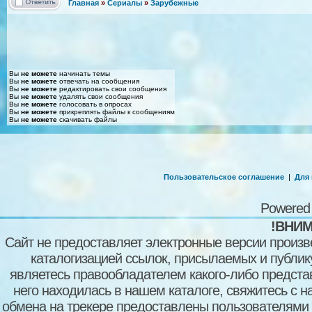
Главная
»
Сериалы
»
Зарубежные
Вы
не можете
начинать темы
Вы
не можете
отвечать на сообщения
Вы
не можете
редактировать свои сообщения
Вы
не можете
удалять свои сообщения
Вы
не можете
голосовать в опросах
Вы
не можете
прикреплять файлы к сообщениям
Вы
не можете
скачивать файлы
Пользовательское соглашение
|
Для
Powered
!ВНИМ
Сайт не предоставляет электронные версии произв
каталогизацией ссылок, присылаемых и публи
являетесь правообладателем какого-либо представ
него находилась в нашем каталоге, свяжитесь с 
обмена на трекере предоставлены пользователями с