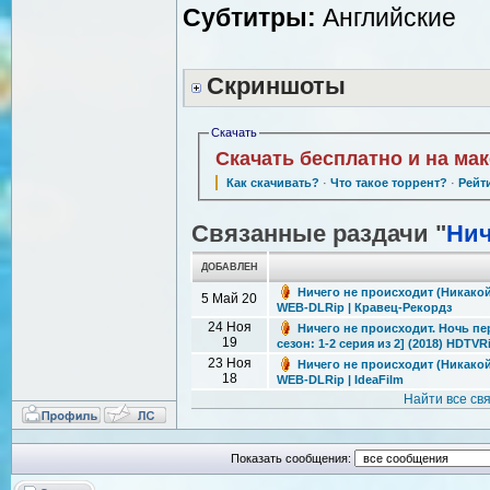
Субтитры:
Aнглийские
Скриншоты
Скачать
Скачать бесплатно и на ма
Как скачивать?
·
Что такое торрент?
·
Рейт
Связанные раздачи "
Нич
ДОБАВЛЕН
Ничего не происходит (Никакой а
5 Май 20
WEB-DLRip | Кравец-Рекордз
24 Ноя
Ничего не происходит. Ночь пере
19
сезон: 1-2 серия из 2] (2018) HDTVR
23 Ноя
Ничего не происходит (Никакой а
18
WEB-DLRip | IdeaFilm
Найти все св
Показать сообщения: