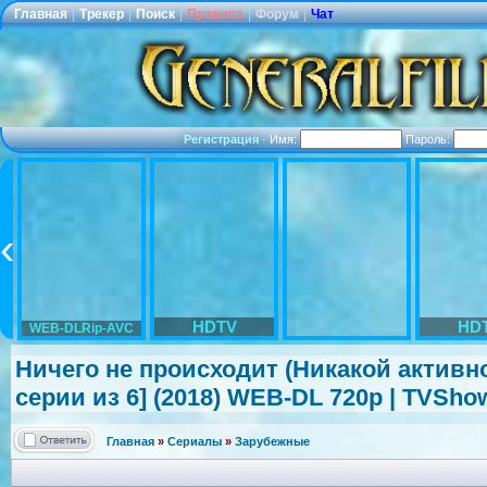
Главная
|
Трекер
|
Поиск
|
Правила
|
Форум
|
Чат
Регистрация
·
Имя:
Пароль:
HDTV
HD
WEB-DLRip-AVC
Ничего не происходит (Никакой активности
серии из 6] (2018) WEB-DL 720p | TVSho
Главная
»
Сериалы
»
Зарубежные