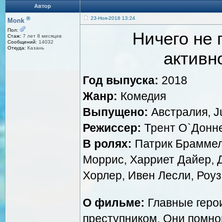
Автор
®
23-Ноя-2018 13:24
Monk
Пол:
Ничего не 
Стаж:
7 лет 8 месяцев
Сообщений:
14032
Откуда:
Казань
активно
Год выпуска:
2018
Жанр:
Комедия
Выпущено:
Австралия, Ju
Режиссер:
Трент О`Донн
В ролях:
Патрик Браммел
Моррис, Харриет Дайер, 
Хорлер, Ивен Лесли, Роу
О фильме:
Главные геро
преступником. Они помног