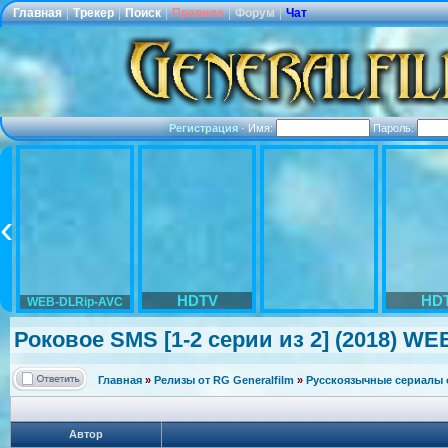
Главная
|
Трекер
|
Поиск
|
Правила
|
Форум
|
Чат
Регистрация
·
Имя:
Пароль:
HDTV
HD
WEB-DLRip-AVC
Роковое SMS [1-2 серии из 2] (2018) WE
Главная
»
Релизы от RG Generalfilm
»
Русскоязычные сериалы о
Автор