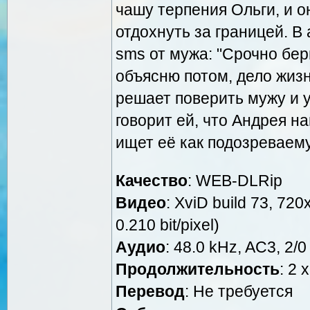
чашу терпения Ольги, и 
отдохнуть за границей. В 
sms от мужа: "Срочно бер
объясню потом, дело жизн
решает поверить мужу и у
говорит ей, что Андрея н
ищет её как подозреваему
Качество
: WEB-DLRip
Видео
: XviD build 73, 720
0.210 bit/pixel)
Аудио
: 48.0 kHz, AC3, 2/0
Продолжительность
: 2 
Перевод
: Не требуется