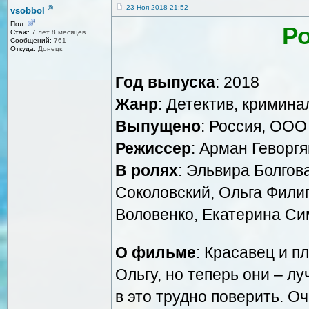
®
23-Ноя-2018 21:52
vsobbol
Пол:
Р
Стаж:
7 лет 8 месяцев
Сообщений:
761
Откуда:
Донецк
Год выпуска
: 2018
Жанр
: Детектив, кримин
Выпущено
: Россия, ООО
Режиссер
: Арман Геворгя
В ролях
: Эльвира Болгова
Соколовский, Ольга Филип
Воловенко, Екатерина Си
О фильме
: Красавец и п
Ольгу, но теперь они – л
в это трудно поверить. О