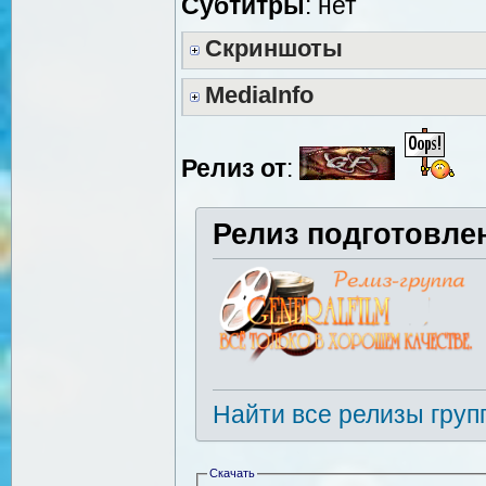
Cубтитры
: нет
Скриншоты
MediaInfo
Релиз от
:
Релиз подготовле
Найти все релизы груп
Скачать