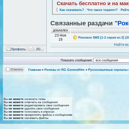
Скачать бесплатно и на ма
Как скачивать?
·
Что такое торрент?
·
Рейт
Связанные раздачи "
Рок
ДОБАВЛЕН
23 Ноя
Роковое SMS [1-2 серия из 2] (2
18
Найти в
Показать сообщения:
Главная
»
Релизы от RG Generalfilm
»
Русскоязычные сериалы о
Вы
не можете
начинать темы
Вы
не можете
отвечать на сообщения
Вы
не можете
редактировать свои сообщения
Вы
не можете
удалять свои сообщения
Вы
не можете
голосовать в опросах
Вы
не можете
прикреплять файлы к сообщениям
Вы
не можете
скачивать файлы