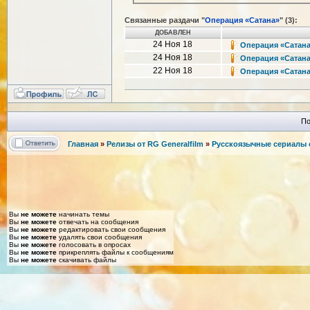
Связанные раздачи "
Операция «Сатана»
" (3):
ДОБАВЛЕН
24 Ноя 18
Операция «Сатана»
24 Ноя 18
Операция «Сатана» 
22 Ноя 18
Операция «Сатана»
По
Главная
»
Релизы от RG Generalfilm
»
Русскоязычные сериалы о
Вы
не можете
начинать темы
Вы
не можете
отвечать на сообщения
Вы
не можете
редактировать свои сообщения
Вы
не можете
удалять свои сообщения
Вы
не можете
голосовать в опросах
Вы
не можете
прикреплять файлы к сообщениям
Вы
не можете
скачивать файлы