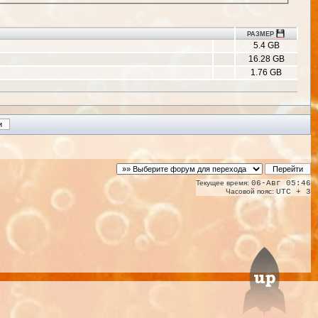
РАЗМЕР
5.4 GB
16.28 GB
1.76 GB
Текущее время:
06-Авг 05:46
Часовой пояс:
UTC + 3