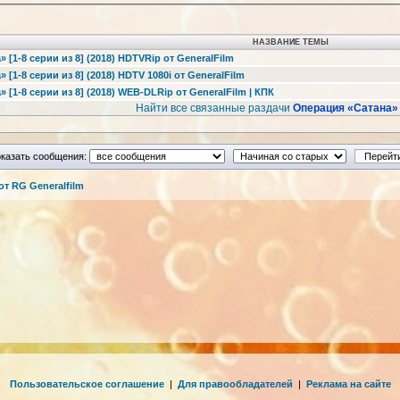
НАЗВАНИЕ ТЕМЫ
 [1-8 серии из 8] (2018) HDTVRip от GeneralFilm
[1-8 серии из 8] (2018) HDTV 1080i от GeneralFilm
 [1-8 серии из 8] (2018) WEB-DLRip от GeneralFilm | КПК
Найти все связанные раздачи
Операция «Сатана»
казать сообщения:
т RG Generalfilm
Пользовательское соглашение
|
Для правообладателей
|
Реклама на сайте