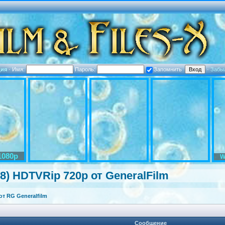
ция
·
Имя:
Пароль:
Запомнить
·
Забы
1080p
W
18) HDTVRip 720p от GeneralFilm
т RG Generalfilm
Сообщение