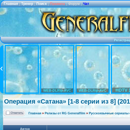
Главная
|
Трекер
|
Поиск
|
Правила
|
Форум
|
Чат
Регистра
HDTV 
WEB-DLRip-AVC
WEB-DLRip-AVC
Операция «Сатана» [1-8 серии из 8] (20
Главная
»
Релизы от RG Generalfilm
»
Русскоязычные сериалы о
Автор