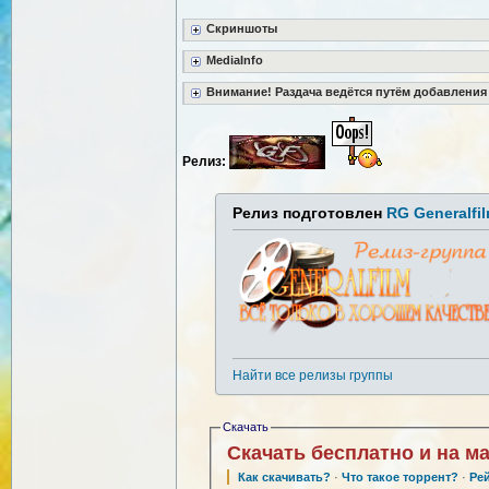
Скриншоты
MediaInfo
Внимание! Раздача ведётся путём добавления
Релиз:
Релиз подготовлен
RG Generalfi
Найти все релизы группы
Скачать
Скачать бесплатно и на м
Как скачивать?
·
Что такое торрент?
·
Ре