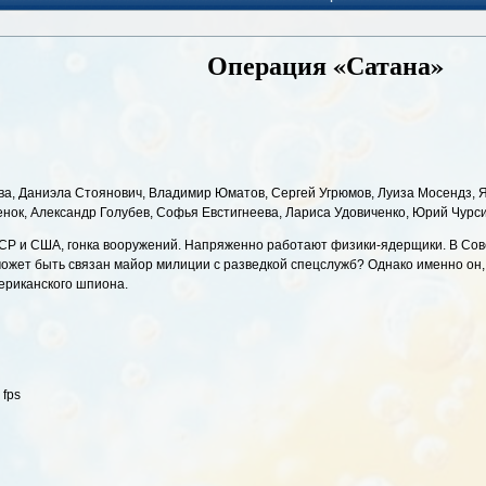
Операция «Сатана»
, Даниэла Стоянович, Владимир Юматов, Сергей Угрюмов, Луиза Мосендз, Я
енок, Александр Голубев, Софья Евстигнеева, Лариса Удовиченко, Юрий Чурс
ССР и США, гонка вооружений. Напряженно работают физики-ядерщики. В Сов
 может быть связан майор милиции с разведкой спецслужб? Однако именно он
ериканского шпиона.
 fps