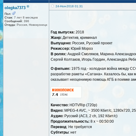
®
24-Ноя-2018 01:31
olegka7373
Пол:
Стаж:
7 лет 8 месяцев
Сообщений:
396
Откуда:
Россия, Новокузнецк
Год выпуска:
2018
Жанр:
Детектив, криминал
Выпущено:
Россия, Русский проект
Режиссер:
Юрий Мороз
В ролях:
Андрей Смоляков, Марина Александрова
Сергей Колтаков, Игорь Гордин, Александра Реб
О фильме:
1975 год - холодная война между С
разработке ракеты «Сатана». Казалось бы, как
оказывает неоценимую помощь КГБ в поимке ам
Качество:
HDTVRip (720p)
Видео:
MPEG-4 AVC, ~ 3500 Кбит/с, 1280x720, 25
Аудио:
Русский (AC3, 2 ch, 192 Кбит/с)
Продолжительность:
8 х ~ 00:50:00
Перевод
: Не требуется
Субтитры
: нет