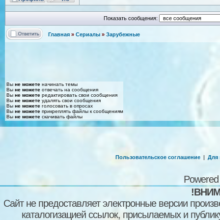
Показать сообщения:
Главная
»
Сериалы
»
Зарубежные
Вы
не можете
начинать темы
Вы
не можете
отвечать на сообщения
Вы
не можете
редактировать свои сообщения
Вы
не можете
удалять свои сообщения
Вы
не можете
голосовать в опросах
Вы
не можете
прикреплять файлы к сообщениям
Вы
не можете
скачивать файлы
Пользовательское соглашение
|
Для
Powered
!ВНИМ
Сайт не предоставляет электронные версии произв
каталогизацией ссылок, присылаемых и публи