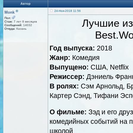
Автор
®
24-Ноя-2018 11:56
Monk
Пол:
Лучшие из
Стаж:
7 лет 8 месяцев
Сообщений:
14032
Откуда:
Казань
Best.Wo
Год выпуска:
2018
Жанр:
Комедия
Выпущено:
США, Netflix
Режиссер:
Дэниель Франк
В ролях:
Сэм Арнольд, Бр
Картер Сэнд, Тифани Эсп
О фильме:
Зэд и его дру
комедийных событий на 
школой