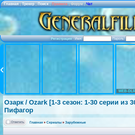
Главная
|
Трекер
|
Поиск
|
Правила
|
Форум
|
Чат
Регистрация
·
Имя:
Пароль:
WEB-DLR
Озарк / Ozark [1-3 сезон: 1-30 серии из 
Пифагор
Главная
»
Сериалы
»
Зарубежные