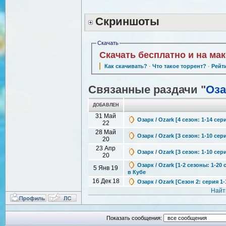
Скриншоты
Скачать
Скачать бесплатно и на ма
Как скачивать?
·
Что такое торрент?
·
Рейт
Связанные раздачи "
Оза
ДОБАВЛЕН
31 Май
Озарк / Ozark [4 сезон: 1-14 сер
22
28 Май
Озарк / Ozark [3 сезон: 1-10 се
20
23 Апр
Озарк / Ozark [3 сезон: 1-10 сер
20
Озарк / Ozark [1-2 сезоны: 1-20 
5 Янв 19
в Кубе
16 Дек 18
Озарк / Ozark [Сезон 2: серия 1-
Найт
Показать сообщения: