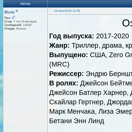
Автор
®
24-Ноя-2018 11:59
Monk
Пол:
Оз
Стаж:
7 лет 8 месяцев
Сообщений:
14032
Откуда:
Казань
Год выпуска:
2017-2020
Жанр:
Триллер, драма, к
Выпущено:
США, Zero Gra
(MRC)
Режиссер:
Эндрю Бернште
В ролях:
Джейсон Бейтме
Джейсон Батлер Харнер, 
Скайлар Гертнер, Джорда
Марк Менчака, Лиза Эмер
Бетани Энн Линд