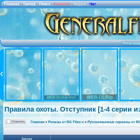
Главная
|
Трекер
|
Поиск
|
Правила
|
Форум
|
Чат
Регистра
WEB-DLRip
WEB-DLRip-AVC
Правила охоты. Отступник [1-4 серии из 
Главная
»
Релизы от RG Files-x
»
Русскоязычные сериалы от RG 
Автор