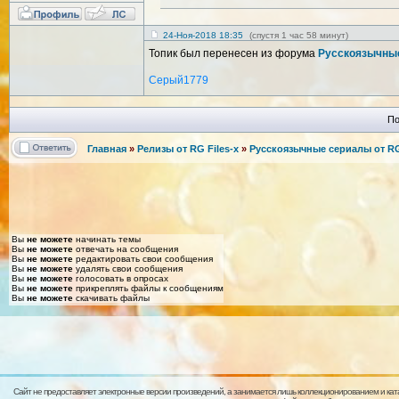
24-Ноя-2018 18:35
(спустя 1 час 58 минут)
Топик был перенесен из форума
Русскоязычны
Серый1779
По
Главная
»
Релизы от RG Files-x
»
Русскоязычные сериалы от RG 
Вы
не можете
начинать темы
Вы
не можете
отвечать на сообщения
Вы
не можете
редактировать свои сообщения
Вы
не можете
удалять свои сообщения
Вы
не можете
голосовать в опросах
Вы
не можете
прикреплять файлы к сообщениям
Вы
не можете
скачивать файлы
Сайт не предоставляет электронные версии произведений, а занимается лишь коллекционированием и кат