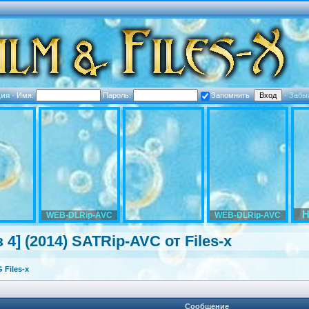
ция
·
Имя:
Пароль:
Запомнить
·
Забы
H
WEB-DLRip-AVC
WEB-DLRip-AVC
4] (2014) SATRip-AVC от Files-x
Files-x
Сообщение