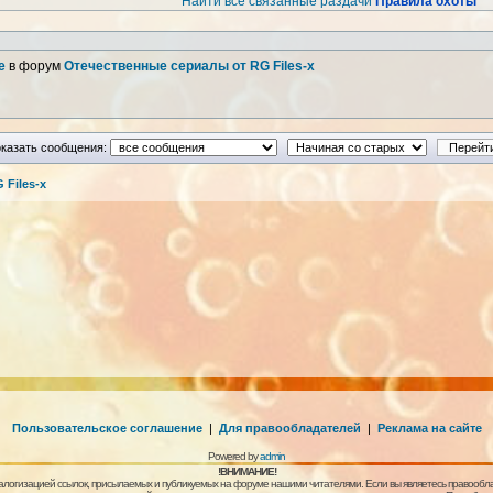
Найти все связанные раздачи
Правила охоты
е
в форум
Отечественные сериалы от RG Files-x
казать сообщения:
Files-x
Пользовательское соглашение
|
Для правообладателей
|
Реклама на сайте
Powered by
admin
!ВНИМАНИЕ!
алогизацией ссылок, присылаемых и публикуемых на форуме нашими читателями. Если вы являетесь правообла