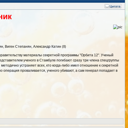
ник
, Виген Степанян, Александр Катин (II)
правительству материалы секретной программы "Орбита 12". Ученый
редставителем ученого в Стамбуле погибают сразу три члена спецгруппы
 методично устраняет всех, кто когда-либо имел отношение к секретной
но операция проваливается, ученого убивают, а сам генерал попадает в