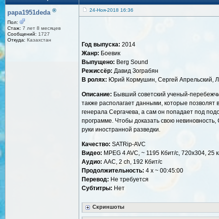
®
24-Ноя-2018 16:36
papa1951deda
Пол:
Стаж:
7 лет 8 месяцев
Сообщений:
1727
Откуда:
Казахстан
Год выпуска:
2014
Жанр:
Боевик
Выпущено:
Berg Sound
Режиссёр:
Давид Зограбян
В ролях:
Юрий Кормушин, Сергей Апрельский, Лил
Описание:
Бывший советский ученый-перебежчик
также располагает данными, которые позволят в
генерала Сергачева, а сам он попадает под под
программе. Чтобы доказать свою невиновность, 
руки иностранной разведки.
Качество:
SATRip-AVC
Видео:
MPEG 4 AVC, ~ 1195 Кбит/с, 720x304, 25 к
Аудио:
AAC, 2 ch, 192 Кбит/с
Продолжительность:
4 x ~ 00:45:00
Перевод:
Не требуется
Субтитры:
Нет
Скриншоты