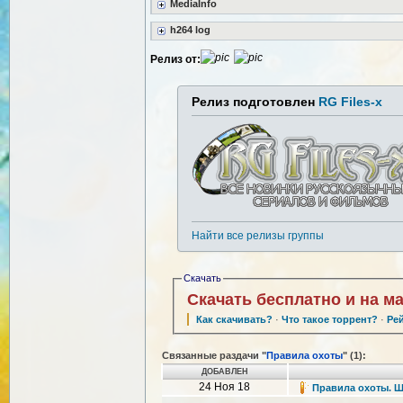
MediaInfo
h264 log
Релиз от:
Релиз подготовлен
RG Files-x
Найти все релизы группы
Скачать
Скачать бесплатно и на м
Как скачивать?
·
Что такое торрент?
·
Ре
Связанные раздачи "
Правила охоты
" (1):
ДОБАВЛЕН
24 Ноя 18
Правила охоты. Шт