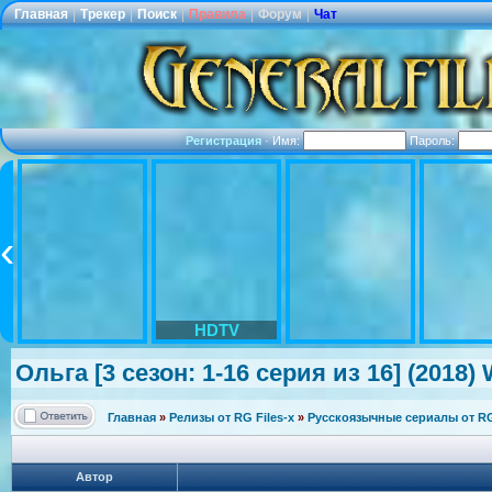
Главная
|
Трекер
|
Поиск
|
Правила
|
Форум
|
Чат
Регистрация
·
Имя:
Пароль:
HDTV
Ольга [3 сезон: 1-16 серия из 16] (2018
Главная
»
Релизы от RG Files-x
»
Русскоязычные сериалы от RG 
Автор