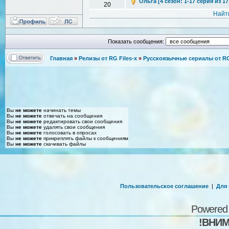
Ольга [4 сезон: 1-17 серия из 1
20
Найт
Показать сообщения:
Главная
»
Релизы от RG Files-x
»
Русскоязычные сериалы от RG 
Вы
не можете
начинать темы
Вы
не можете
отвечать на сообщения
Вы
не можете
редактировать свои сообщения
Вы
не можете
удалять свои сообщения
Вы
не можете
голосовать в опросах
Вы
не можете
прикреплять файлы к сообщениям
Вы
не можете
скачивать файлы
Пользовательское соглашение
|
Для
Powered
!ВНИМ