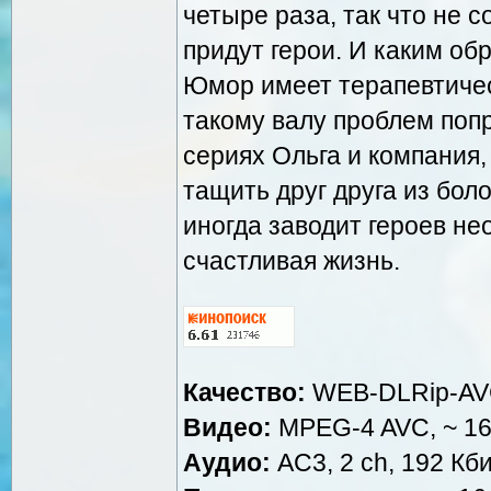
четыре раза, так что не с
придут герои. И каким об
Юмор имеет терапевтичес
такому валу проблем попр
сериях Ольга и компания, 
тащить друг друга из бол
иногда заводит героев н
счастливая жизнь.
Качество:
WEB-DLRip-A
Видео:
MPEG-4 AVC, ~ 160
Аудио:
AC3, 2 ch, 192 Кби