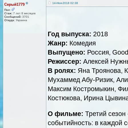
®
14-Ноя-2018 02:38
Серый1779
Пол:
Стаж:
7 лет 8 месяцев
Сообщений:
3701
Откуда:
Украина
Год выпуска:
2018
Жанр:
Комедия
Выпущено:
Россия, Good
Режиссер:
Алексей Нужн
В ролях:
Яна Троянова, К
Мухаммед Абу-Ризик, Алин
Максим Костромыкин, Фи
Костюкова, Ирина Цывина
О фильме:
Третий сезон
событийность: в каждой с